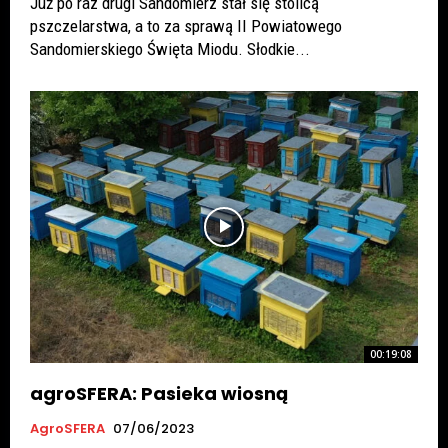
Już po raz drugi Sandomierz stał się stolicą
pszczelarstwa, a to za sprawą II Powiatowego
Sandomierskiego Święta Miodu. Słodkie...
00:19:08
agroSFERA: Pasieka wiosną
AgroSFERA
07/06/2023