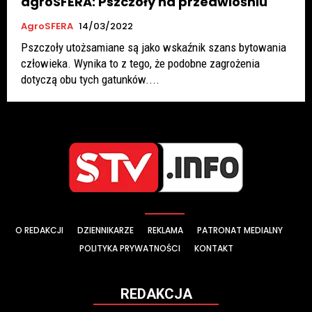
agroSFERA: Pszczoły na przedwiośniu
AgroSFERA
14/03/2022
Pszczoły utożsamiane są jako wskaźnik szans bytowania
człowieka. Wynika to z tego, że podobne zagrożenia
dotyczą obu tych gatunków....
O REDAKCJI
DZIENNIKARZE
REKLAMA
PATRONAT MEDIALNY
POLITYKA PRYWATNOŚCI
KONTAKT
REDAKCJA