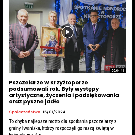
00:04:41
Pszczelarze w Krzyżtoporze
podsumowali rok. Były występy
artystyczne, życzenia i podziękowania
oraz pyszne jadło
Społeczeństwo
15/01/2024
To chyba najlepsze motto dla spotkania pszczelarzy z
gminy Iwaniska, którzy rozpoczęli go mszą świętą w
kościele pw. św....