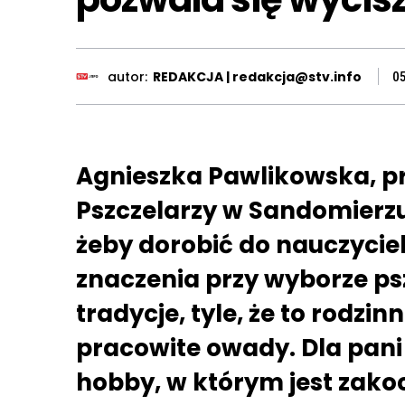
autor:
REDAKCJA | redakcja@stv.info
0
Agnieszka Pawlikowska, p
Pszczelarzy w Sandomierzu
żeby dorobić do nauczyciels
znaczenia przy wyborze ps
tradycje, tyle, że to rodz
pracowite owady. Dla pani
hobby, w którym jest zako