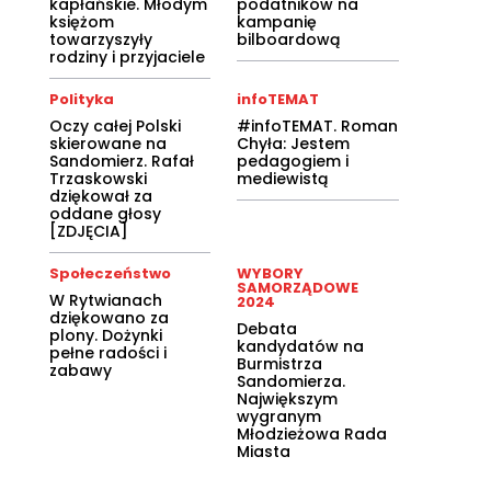
kapłańskie. Młodym
podatników na
księżom
kampanię
towarzyszyły
bilboardową
rodziny i przyjaciele
Polityka
infoTEMAT
Oczy całej Polski
#infoTEMAT. Roman
skierowane na
Chyła: Jestem
Sandomierz. Rafał
pedagogiem i
Trzaskowski
mediewistą
dziękował za
oddane głosy
[ZDJĘCIA]
Społeczeństwo
WYBORY
SAMORZĄDOWE
W Rytwianach
2024
dziękowano za
Debata
plony. Dożynki
kandydatów na
pełne radości i
Burmistrza
zabawy
Sandomierza.
Największym
wygranym
Młodzieżowa Rada
Miasta