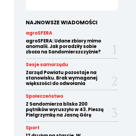
NAJNOWSZE WIADOMOŚCI
agroSFERA
agroSFERA: Udane zbiory mimo
anomalii. Jak poradziły sobie
zboża na Sandomierszczyźnie?
Sesje samorządu
Zarząd Powiatu pozostaje na
stanowisku. Brak wymaganej
większości do odwołania
Społeczeństwo
Z Sandomierza blisko 200
pątników wyruszyło w 43. Pieszą
Pielgrzymkę na Jasną Górę
Sport
17 drużyn na starcie. W