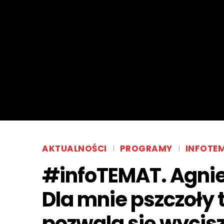
AKTUALNOŚCI
PROGRAMY
INFOTE
#infoTEMAT. Agni
Dla mnie pszczoły 
pozwala się wycis