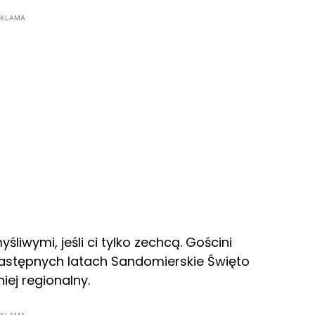
EKLAMA
liwymi, jeśli ci tylko zechcą. Gościni
astępnych latach Sandomierskie Święto
iej regionalny.