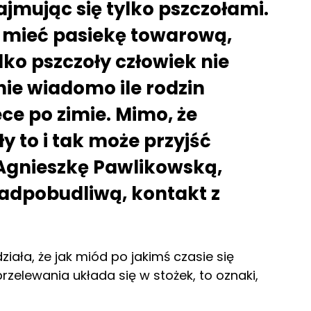
jmując się tylko pszczołami.
a mieć pasiekę towarową,
ylko pszczoły człowiek nie
 nie wiadomo ile rodzin
ece po zimie. Mimo, że
y to i tak może przyjść
 Agnieszkę Pawlikowską,
nadpobudliwą, kontakt z
ała, że jak miód po jakimś czasie się
rzelewania układa się w stożek, to oznaki,