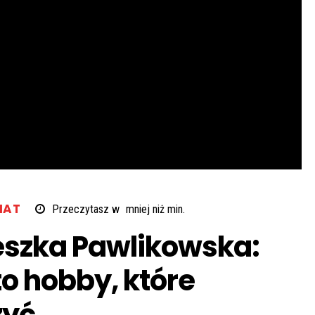
MAT
Przeczytasz w
mniej niż
min.
eszka Pawlikowska:
to hobby, które
zyć