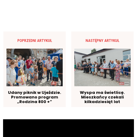
POPRZEDNI ARTYKUŁ
NASTĘPNY ARTYKUŁ
Udany piknik w Ujeździe.
Wyspa ma świetlicę.
Promowano program
Mieszkańcy czekali
„Rodzina 800 +”
kilkadziesiąt lat