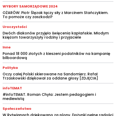
WYBORY SAMORZĄDOWE 2024
OŻARÓW: Piotr Ślęzak łączy siły z Marcinem Stańczykiem.
To pomoże czy zaszkodzi?
Uroczystości
Dwóch diakonów przyjęło święcenia kapłańskie. Młodym
księżom towarzyszyły rodziny i przyjaciele
Inne
Ponad 18 000 złotych z kieszeni podatników na kampanię
bilboardową
Polityka
Oczy całej Polski skierowane na Sandomierz. Rafał
Trzaskowski dziękował za oddane głosy [ZDJĘCIA]
infoTEMAT
#infoTEMAT. Roman Chyła: Jestem pedagogiem i
mediewistą
Społeczeństwo
W Rytwianach dziękowano za plony. Dożynki pełne radości