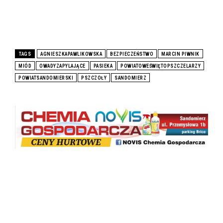
TAGS
AGNIESZKAPAWLIKOWSKA
BEZPIECZEŃSTWO
MARCIN PIWNIK
MIÓD
OWADYZAPYLAJĄCE
PASIEKA
POWIATOWEŚWIĘTOPSZCZELARZY
POWIATSANDOMIERSKI
PSZCZOŁY
SANDOMIERZ