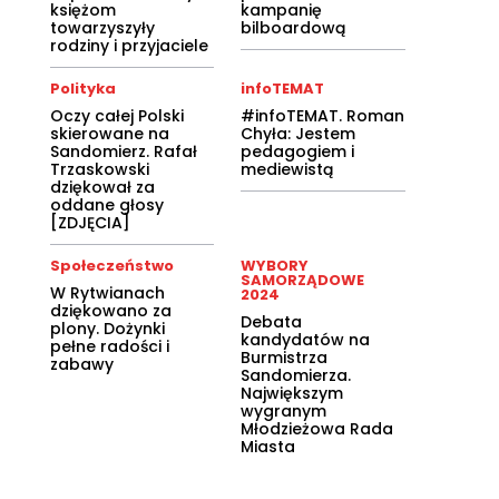
księżom
kampanię
towarzyszyły
bilboardową
rodziny i przyjaciele
Polityka
infoTEMAT
Oczy całej Polski
#infoTEMAT. Roman
skierowane na
Chyła: Jestem
Sandomierz. Rafał
pedagogiem i
Trzaskowski
mediewistą
dziękował za
oddane głosy
[ZDJĘCIA]
Społeczeństwo
WYBORY
SAMORZĄDOWE
W Rytwianach
2024
dziękowano za
Debata
plony. Dożynki
kandydatów na
pełne radości i
Burmistrza
zabawy
Sandomierza.
Największym
wygranym
Młodzieżowa Rada
Miasta