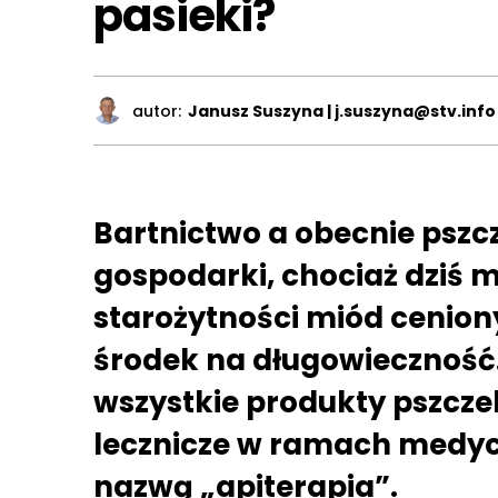
pasieki?
autor:
Janusz Suszyna | j.suszyna@stv.info
Bartnictwo a obecnie pszc
gospodarki, chociaż dziś m
starożytności miód ceniony 
środek na długowieczność. 
wszystkie produkty pszcze
lecznicze w ramach medyc
nazwą „apiterapia”.