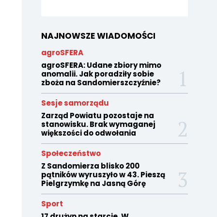
NAJNOWSZE WIADOMOŚCI
agroSFERA
agroSFERA: Udane zbiory mimo
anomalii. Jak poradziły sobie
zboża na Sandomierszczyźnie?
Sesje samorządu
Zarząd Powiatu pozostaje na
stanowisku. Brak wymaganej
większości do odwołania
Społeczeństwo
Z Sandomierza blisko 200
pątników wyruszyło w 43. Pieszą
Pielgrzymkę na Jasną Górę
Sport
17 drużyn na starcie. W