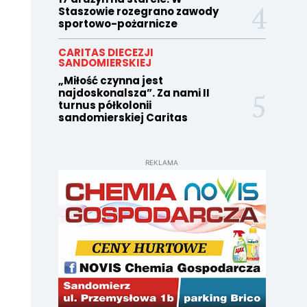
Staszowie rozegrano zawody
sportowo-pożarnicze
CARITAS DIECEZJI
SANDOMIERSKIEJ
„Miłość czynna jest
najdoskonalsza”. Za nami II
turnus półkolonii
sandomierskiej Caritas
REKLAMA