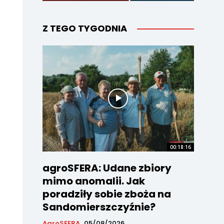
Z TEGO TYGODNIA
00:18:16
agroSFERA: Udane zbiory
mimo anomalii. Jak
poradziły sobie zboża na
Sandomierszczyźnie?
AgroSFERA
05/08/2026