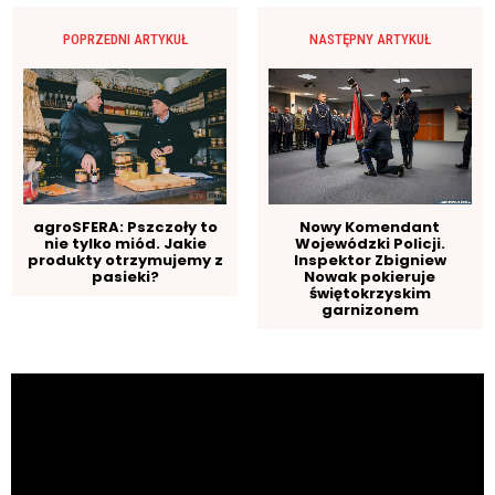
POPRZEDNI ARTYKUŁ
NASTĘPNY ARTYKUŁ
agroSFERA: Pszczoły to
Nowy Komendant
nie tylko miód. Jakie
Wojewódzki Policji.
produkty otrzymujemy z
Inspektor Zbigniew
pasieki?
Nowak pokieruje
świętokrzyskim
garnizonem