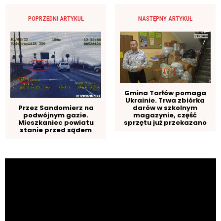
POPRZEDNI ARTYKUŁ
NASTĘPNY ARTYKUŁ
Gmina Tarłów pomaga
Ukrainie. Trwa zbiórka
darów w szkolnym
Przez Sandomierz na
magazynie, część
podwójnym gazie.
sprzętu już przekazano
Mieszkaniec powiatu
stanie przed sądem