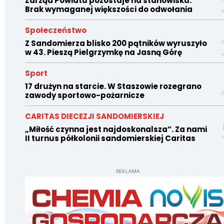
Zarząd Powiatu pozostaje na stanowisku.
Brak wymaganej większości do odwołania
Społeczeństwo
Z Sandomierza blisko 200 pątników wyruszyło
w 43. Pieszą Pielgrzymkę na Jasną Górę
Sport
17 drużyn na starcie. W Staszowie rozegrano
zawody sportowo-pożarnicze
CARITAS DIECEZJI SANDOMIERSKIEJ
„Miłość czynna jest najdoskonalsza”. Za nami
II turnus półkolonii sandomierskiej Caritas
REKLAMA