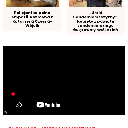
Policjantka pełna
„Uroki
empatii. Rozmowa z
Sandomierszczyzny”.
Katarzyną Czesną-
Kobiety z powiatu
Wójcik
sandomierskiego
świętowały swój dzień