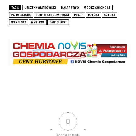
TAGS
LESZEKKWIATKOWSKI
MALARSTWO
MGOKZAWICHOST
PATRYCJASUS
POWIATSANDOMIERSKI
PRACE
RZEŹBA
SZTUKA
WERNISAŻ
WYSTAWA
ZAWICHOST
0
Ocena tematu