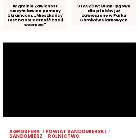
W gminie Zawichost
STASZÓW: Budki lęgowe
ruszyła lawina pomocy
dla ptaków już
Ukraińcom. „Mieszkańcy
zawieszone w Parku
test na solidarność zdali
Górników Siarkowych
wzorowo”