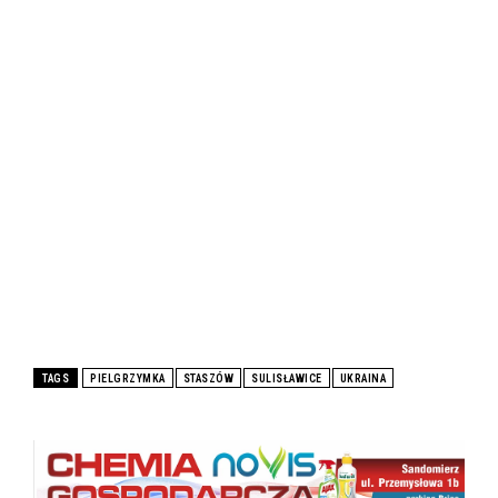
TAGS
PIELGRZYMKA
STASZÓW
SULISŁAWICE
UKRAINA