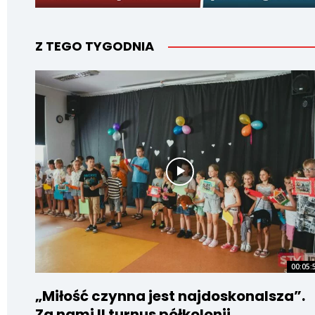
Z TEGO TYGODNIA
00:05:
„Miłość czynna jest najdoskonalsza”.
Za nami II turnus półkolonii