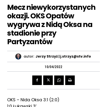
Mecz niewykorzystanych
okazji. OKS Opatów
wygrywa z Nidą Oksa na
stadionie przy
Partyzantów
autor:
Jerzy Strzyż | j.strzyz@stv.info
10/04/2022
OKS – Nida Oksa 3:1 (2:0)
1:0 Łukawski 3’