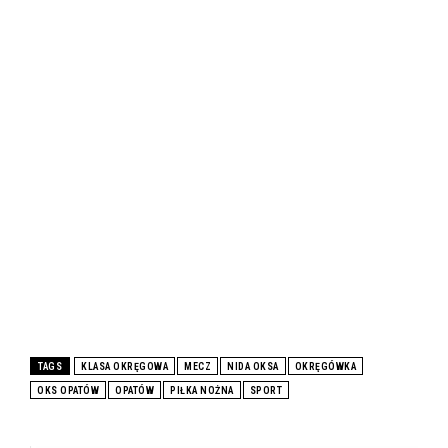
TAGS
KLASA OKRĘGOWA
MECZ
NIDA OKSA
OKRĘGÓWKA
OKS OPATÓW
OPATÓW
PIŁKA NOŻNA
SPORT