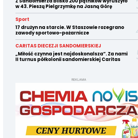
Z Sandomierza blisko 200 pątników wyruszyło
w 43. Pieszą Pielgrzymkę na Jasną Górę
Sport
17 drużyn na starcie. W Staszowie rozegrano
zawody sportowo-pożarnicze
CARITAS DIECEZJI SANDOMIERSKIEJ
„Miłość czynna jest najdoskonalsza”. Za nami
II turnus półkolonii sandomierskiej Caritas
REKLAMA