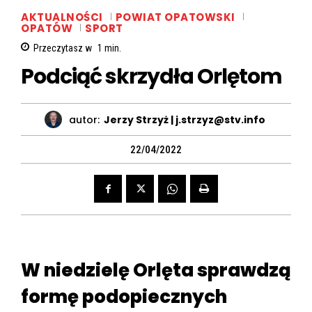
AKTUALNOŚCI
POWIAT OPATOWSKI
OPATÓW
SPORT
Przeczytasz w
1
min.
Podciąć skrzydła Orlętom
autor:
Jerzy Strzyż | j.strzyz@stv.info
22/04/2022
W niedzielę Orlęta sprawdzą
formę podopiecznych