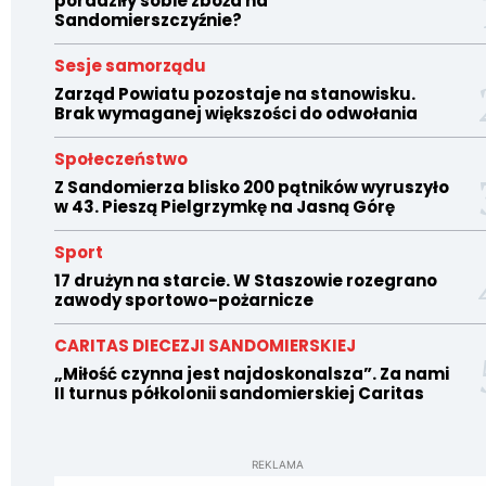
poradziły sobie zboża na
Sandomierszczyźnie?
Sesje samorządu
Zarząd Powiatu pozostaje na stanowisku.
Brak wymaganej większości do odwołania
Społeczeństwo
Z Sandomierza blisko 200 pątników wyruszyło
w 43. Pieszą Pielgrzymkę na Jasną Górę
Sport
17 drużyn na starcie. W Staszowie rozegrano
zawody sportowo-pożarnicze
CARITAS DIECEZJI SANDOMIERSKIEJ
„Miłość czynna jest najdoskonalsza”. Za nami
II turnus półkolonii sandomierskiej Caritas
REKLAMA