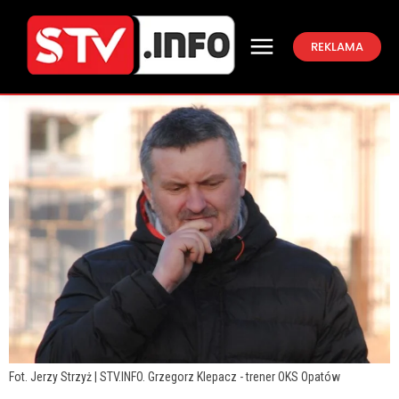
REKLAMA
Fot. Jerzy Strzyż | STV.INFO. Grzegorz Klepacz - trener OKS Opatów