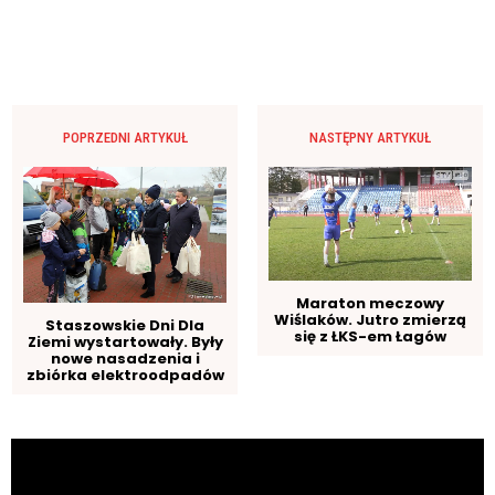
POPRZEDNI ARTYKUŁ
NASTĘPNY ARTYKUŁ
Maraton meczowy
Wiślaków. Jutro zmierzą
Staszowskie Dni Dla
się z ŁKS-em Łagów
Ziemi wystartowały. Były
nowe nasadzenia i
zbiórka elektroodpadów