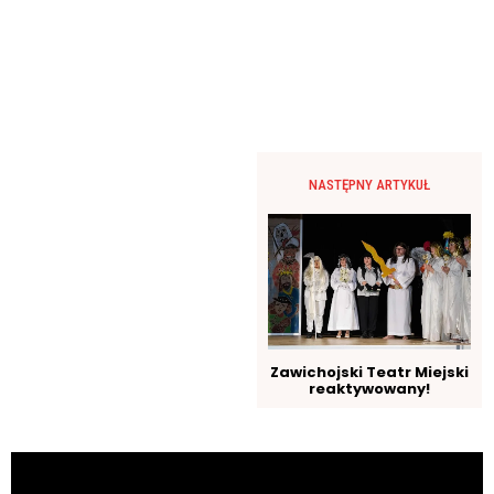
NASTĘPNY ARTYKUŁ
Zawichojski Teatr Miejski
reaktywowany!