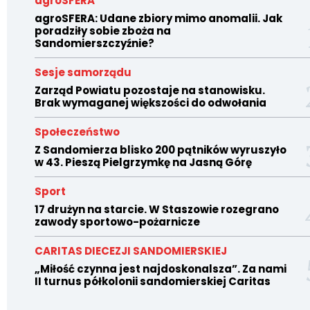
agroSFERA
agroSFERA: Udane zbiory mimo anomalii. Jak
poradziły sobie zboża na
Sandomierszczyźnie?
Sesje samorządu
Zarząd Powiatu pozostaje na stanowisku.
Brak wymaganej większości do odwołania
Społeczeństwo
Z Sandomierza blisko 200 pątników wyruszyło
w 43. Pieszą Pielgrzymkę na Jasną Górę
Sport
17 drużyn na starcie. W Staszowie rozegrano
zawody sportowo-pożarnicze
CARITAS DIECEZJI SANDOMIERSKIEJ
„Miłość czynna jest najdoskonalsza”. Za nami
II turnus półkolonii sandomierskiej Caritas