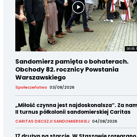
00:05:
Sandomierz pamięta o bohaterach.
Obchody 82. rocznicy Powstania
Warszawskiego
Społeczeństwo
03/08/2026
„Miłość czynna jest najdoskonalsza”. Za nam
II turnus półkolonii sandomierskiej Caritas
CARITAS DIECEZJI SANDOMIERSKIEJ
04/08/2026
17 drużyn na starcie. W Staszowie rozegrano