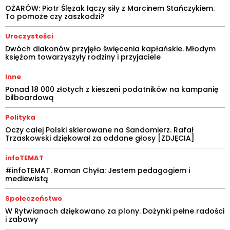
OŻARÓW: Piotr Ślęzak łączy siły z Marcinem Stańczykiem.
To pomoże czy zaszkodzi?
Uroczystości
Dwóch diakonów przyjęło święcenia kapłańskie. Młodym
księżom towarzyszyły rodziny i przyjaciele
Inne
Ponad 18 000 złotych z kieszeni podatników na kampanię
bilboardową
Polityka
Oczy całej Polski skierowane na Sandomierz. Rafał
Trzaskowski dziękował za oddane głosy [ZDJĘCIA]
infoTEMAT
#infoTEMAT. Roman Chyła: Jestem pedagogiem i
mediewistą
Społeczeństwo
W Rytwianach dziękowano za plony. Dożynki pełne radości
i zabawy