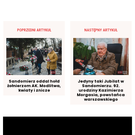
POPRZEDNI ARTYKUŁ
NASTĘPNY ARTYKUŁ
Sandomierz oddal hołd
Jedyny taki Jubilat w
żołnierzom AK. Modlitwa,
Sandomierzu. 92.
kwiaty i znicze
urodziny Kazimierza
Morgasia, powstańca
warszawskiego