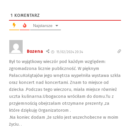
1
KOMENTARZ
Najstarsze
Bozena
15/02/2024 20:34
Był to wyjątkowy wieczór pod każdym względem:
zgromadzona licznie publiczność. W pięknym
PałacuKołątajów jego wnętrza wypełniła wystawa szkła
oraz koncert nad koncertami. Znam to miejsce od
dziecka .Podczas tego wieczoru, miała miejsce również
uczta kulinarna.Ubogacona wróciłam do domu.Tu z
przyjemnością obejrzałam otrzymane prezenty ,za
które dziękuję Organizatorom .
.Na koniec dodam ,że szkło jest wszechobecne w moim
życiu. .