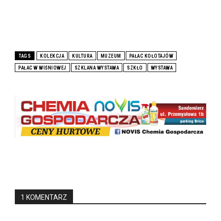
TAGS
KOLEKCJA
KULTURA
MUZEUM
PAŁAC KOŁOTAJÓW
PAŁAC W WIŚNIOWEJ
SZKLANA WYSTAWA
SZKŁO
WYSTAWA
1 KOMENTARZ