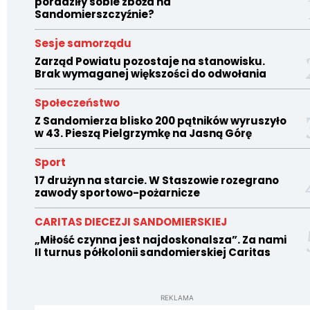
poradziły sobie zboża na
Sandomierszczyźnie?
Sesje samorządu
Zarząd Powiatu pozostaje na stanowisku.
Brak wymaganej większości do odwołania
Społeczeństwo
Z Sandomierza blisko 200 pątników wyruszyło
w 43. Pieszą Pielgrzymkę na Jasną Górę
Sport
17 drużyn na starcie. W Staszowie rozegrano
zawody sportowo-pożarnicze
CARITAS DIECEZJI SANDOMIERSKIEJ
„Miłość czynna jest najdoskonalsza”. Za nami
II turnus półkolonii sandomierskiej Caritas
REKLAMA