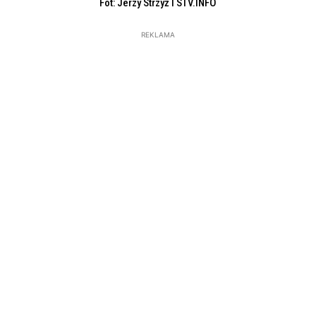
Fot: Jerzy Strzyż l STV.INFO
REKLAMA