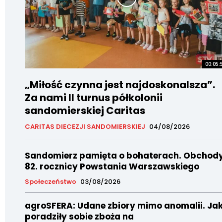
00:05:
„Miłość czynna jest najdoskonalsza”.
Za nami II turnus półkolonii
sandomierskiej Caritas
CARITAS DIECEZJI SANDOMIERSKIEJ
04/08/2026
Sandomierz pamięta o bohaterach. Obchod
82. rocznicy Powstania Warszawskiego
Społeczeństwo
03/08/2026
agroSFERA: Udane zbiory mimo anomalii. Ja
poradziły sobie zboża na