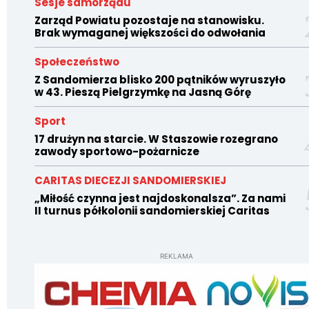
Sesje samorządu
Zarząd Powiatu pozostaje na stanowisku.
Brak wymaganej większości do odwołania
Społeczeństwo
Z Sandomierza blisko 200 pątników wyruszyło
w 43. Pieszą Pielgrzymkę na Jasną Górę
Sport
17 drużyn na starcie. W Staszowie rozegrano
zawody sportowo-pożarnicze
CARITAS DIECEZJI SANDOMIERSKIEJ
„Miłość czynna jest najdoskonalsza”. Za nami
II turnus półkolonii sandomierskiej Caritas
REKLAMA