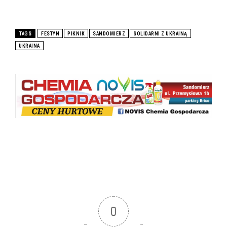
TAGS
FESTYN
PIKNIK
SANDOMIERZ
SOLIDARNI Z UKRAINĄ
UKRAINA
0