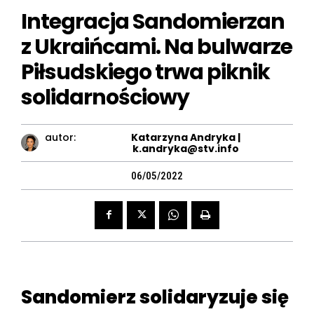
Integracja Sandomierzan
z Ukraińcami. Na bulwarze
Piłsudskiego trwa piknik
solidarnościowy
autor:
Katarzyna Andryka |
k.andryka@stv.info
06/05/2022
Sandomierz solidaryzuje się