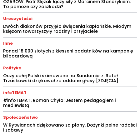
OŻARÓW: Piotr Ślęzak łączy siły z Marcinem Stańczykiem.
To pomoże czy zaszkodzi?
Uroczystości
Dwóch diakonów przyjęło święcenia kapłańskie. Młodym
księżom towarzyszyły rodziny i przyjaciele
Inne
Ponad 18 000 złotych z kieszeni podatników na kampanię
bilboardową
Polityka
Oczy całej Polski skierowane na Sandomierz. Rafał
Trzaskowski dziękował za oddane głosy [ZDJĘCIA]
infoTEMAT
#infoTEMAT. Roman Chyła: Jestem pedagogiem i
mediewistą
Społeczeństwo
W Rytwianach dziękowano za plony. Dożynki pełne radości
i zabawy