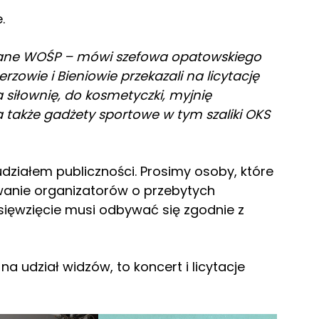
.
wane WOŚP – mówi szefowa opatowskiego
zowie i Bieniowie przekazali na licytację
siłownię, do kosmetyczki, myjnię
akże gadżety sportowe w tym szaliki OKS
udziałem publiczności. Prosimy osoby, które
anie organizatorów o przebytych
sięwzięcie musi odbywać się zgodnie z
na udział widzów, to koncert i licytacje