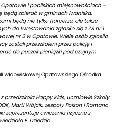
Opatowie i pobliskich miejscowościach –
ykę będą zbierać w gminach Iwaniska,
mi będą nie tylko harcerze, ale także
ych do kwestowania zgłosiło się z ZS nr 1
awowej nr 2 w Opatowie. Wiele osób zgłosiło
 zostali przeszkoleni przez policję i
ierać do puszek pieniążki pod czujnym
sali widowiskowej Opatowskiego Ośrodka
i z przedszkola Happy Kids, uczniowie Szkoły
OOK, Marti Wójcik, zespoły Poison i Romano
iki zaprezentuje ćwiczenia fizyczne z
edziała E. Dziedzic.