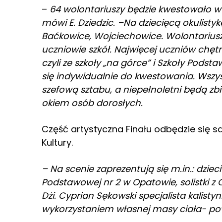
–
64 wolontariuszy będzie kwestowało w 
mówi E. Dziedzic. –Na dziecięcą okulist
Baćkowice, Wojciechowice. Wolontariusza
uczniowie szkół. Najwięcej uczniów chętn
czyli ze szkoły „na górce” i Szkoły Podst
się indywidualnie do kwestowania. Wszyscy
szefową sztabu, a niepełnoletni będą zb
okiem osób dorosłych.
Część artystyczna Finału odbędzie się 
Kultury.
– Na scenie zaprezentują się m.in.: dziec
Podstawowej nr 2 w Opatowie, solistki z 
Dżi. Cyprian Sękowski specjalista kalistyn
wykorzystaniem własnej masy ciała- powi