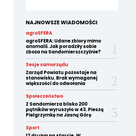
NAJNOWSZE WIADOMOŚCI
agroSFERA
agroSFERA: Udane zbiory mimo
anomalii. Jak poradziły sobie
zboża na Sandomierszczyźnie?
Sesje samorządu
Zarząd Powiatu pozostaje na
stanowisku. Brak wymaganej
większości do odwołania
Społeczeństwo
Z Sandomierza blisko 200
pątników wyruszyło w 43. Pieszą
Pielgrzymkę na Jasną Górę
Sport
17 drużyn na starcie. W