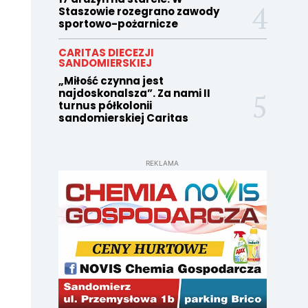
Staszowie rozegrano zawody
sportowo-pożarnicze
CARITAS DIECEZJI
SANDOMIERSKIEJ
„Miłość czynna jest
najdoskonalsza”. Za nami II
turnus półkolonii
sandomierskiej Caritas
REKLAMA