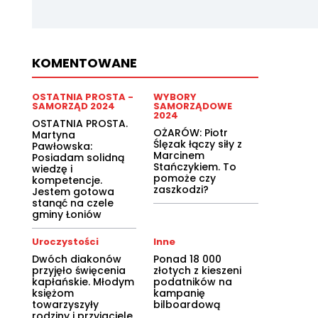
KOMENTOWANE
OSTATNIA PROSTA -
WYBORY
SAMORZĄD 2024
SAMORZĄDOWE
2024
OSTATNIA PROSTA.
OŻARÓW: Piotr
Martyna
Ślęzak łączy siły z
Pawłowska:
Marcinem
Posiadam solidną
Stańczykiem. To
wiedzę i
pomoże czy
kompetencje.
zaszkodzi?
Jestem gotowa
stanąć na czele
gminy Łoniów
Uroczystości
Inne
Dwóch diakonów
Ponad 18 000
przyjęło święcenia
złotych z kieszeni
kapłańskie. Młodym
podatników na
księżom
kampanię
towarzyszyły
bilboardową
rodziny i przyjaciele