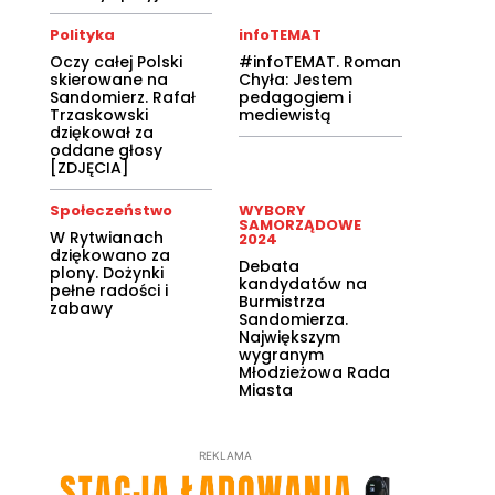
Polityka
infoTEMAT
Oczy całej Polski
#infoTEMAT. Roman
skierowane na
Chyła: Jestem
Sandomierz. Rafał
pedagogiem i
Trzaskowski
mediewistą
dziękował za
oddane głosy
[ZDJĘCIA]
Społeczeństwo
WYBORY
SAMORZĄDOWE
W Rytwianach
2024
dziękowano za
Debata
plony. Dożynki
kandydatów na
pełne radości i
Burmistrza
zabawy
Sandomierza.
Największym
wygranym
Młodzieżowa Rada
Miasta
REKLAMA