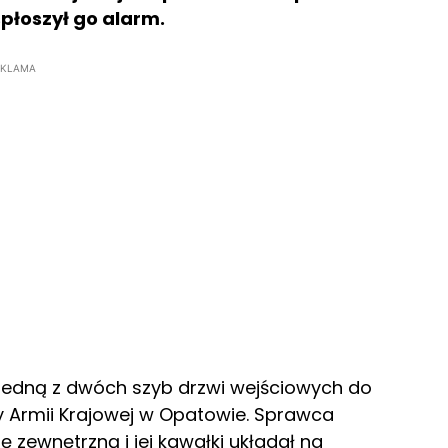
płoszył go alarm.
EKLAMA
jedną z dwóch szyb drzwi wejściowych do
Armii Krajowej w Opatowie. Sprawca
ę zewnętrzną i jej kawałki układał na