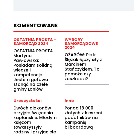
KOMENTOWANE
OSTATNIA PROSTA -
WYBORY
SAMORZĄD 2024
SAMORZĄDOWE
2024
OSTATNIA PROSTA.
OŻARÓW: Piotr
Martyna
Ślęzak łączy siły z
Pawłowska:
Marcinem
Posiadam solidną
Stańczykiem. To
wiedzę i
pomoże czy
kompetencje.
zaszkodzi?
Jestem gotowa
stanąć na czele
gminy Łoniów
Uroczystości
Inne
Dwóch diakonów
Ponad 18 000
przyjęło święcenia
złotych z kieszeni
kapłańskie. Młodym
podatników na
księżom
kampanię
towarzyszyły
bilboardową
rodziny i przyjaciele