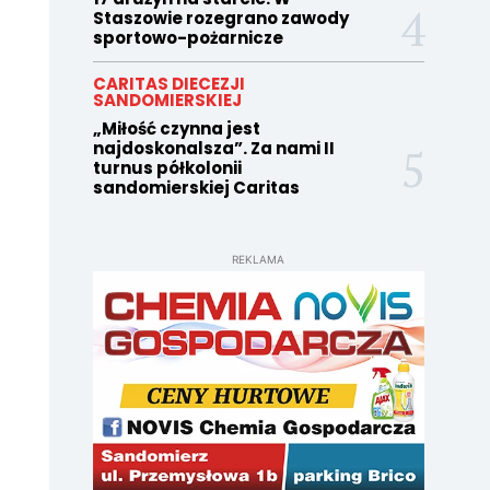
Staszowie rozegrano zawody
sportowo-pożarnicze
CARITAS DIECEZJI
SANDOMIERSKIEJ
„Miłość czynna jest
najdoskonalsza”. Za nami II
turnus półkolonii
sandomierskiej Caritas
REKLAMA