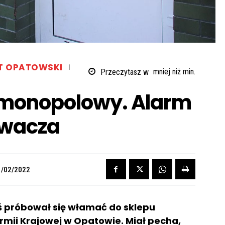
T OPATOWSKI
Przeczytasz w
mniej niż
min.
monopolowy. Alarm
ywacza
1/02/2022
oś próbował się włamać do sklepu
mii Krajowej w Opatowie. Miał pecha,