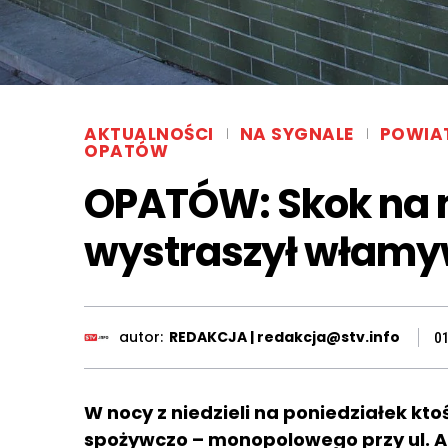
AKTUALNOŚCI
NA SYGNALE
POWIA
OPATÓW
OPATÓW: Skok na 
wystraszył włam
autor:
REDAKCJA | redakcja@stv.info
0
W nocy z niedzieli na poniedziałek kt
spożywczo – monopolowego przy ul. Ar