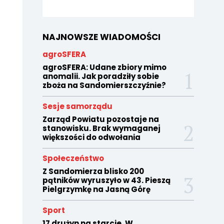
NAJNOWSZE WIADOMOŚCI
agroSFERA
agroSFERA: Udane zbiory mimo
anomalii. Jak poradziły sobie
zboża na Sandomierszczyźnie?
Sesje samorządu
Zarząd Powiatu pozostaje na
stanowisku. Brak wymaganej
większości do odwołania
Społeczeństwo
Z Sandomierza blisko 200
pątników wyruszyło w 43. Pieszą
Pielgrzymkę na Jasną Górę
Sport
17 drużyn na starcie. W