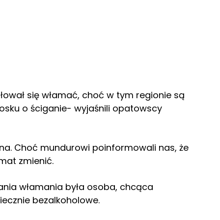
łował się włamać, choć w tym regionie są
niosku o ściganie- wyjaśnili opatowscy
na. Choć mundurowi poinformowali nas, że
mat zmienić.
wania włamania była osoba, chcąca
niecznie bezalkoholowe.