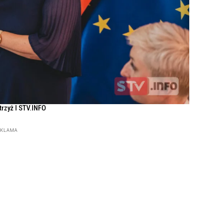
Strzyż l STV.INFO
EKLAMA