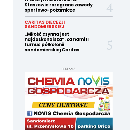
Staszowie rozegrano zawody
sportowo-pożarnicze
CARITAS DIECEZJI
SANDOMIERSKIEJ
„Miłość czynna jest
najdoskonalsza”. Za nami II
turnus półkolonii
sandomierskiej Caritas
REKLAMA