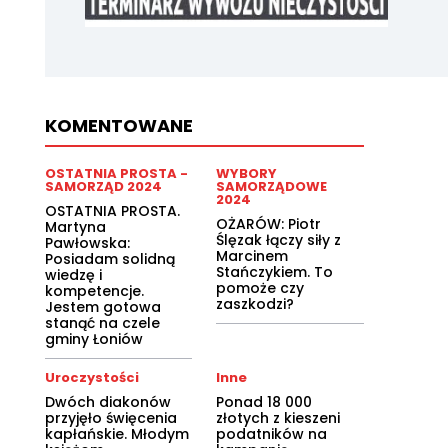
KOMENTOWANE
OSTATNIA PROSTA -
WYBORY
SAMORZĄD 2024
SAMORZĄDOWE
2024
OSTATNIA PROSTA.
OŻARÓW: Piotr
Martyna
Ślęzak łączy siły z
Pawłowska:
Marcinem
Posiadam solidną
Stańczykiem. To
wiedzę i
pomoże czy
kompetencje.
zaszkodzi?
Jestem gotowa
stanąć na czele
gminy Łoniów
Uroczystości
Inne
Dwóch diakonów
Ponad 18 000
przyjęło święcenia
złotych z kieszeni
kapłańskie. Młodym
podatników na