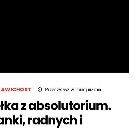
ZAWICHOST
Przeczytasz w
mniej niż
min.
łka z absolutorium.
anki, radnych i