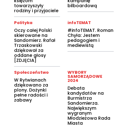
księżom
kampanię
towarzyszyły
bilboardową
rodziny i przyjaciele
Polityka
infoTEMAT
Oczy całej Polski
#infoTEMAT. Roman
skierowane na
Chyła: Jestem
Sandomierz. Rafał
pedagogiem i
Trzaskowski
mediewistą
dziękował za
oddane głosy
[ZDJĘCIA]
Społeczeństwo
WYBORY
SAMORZĄDOWE
W Rytwianach
2024
dziękowano za
Debata
plony. Dożynki
kandydatów na
pełne radości i
Burmistrza
zabawy
Sandomierza.
Największym
wygranym
Młodzieżowa Rada
Miasta