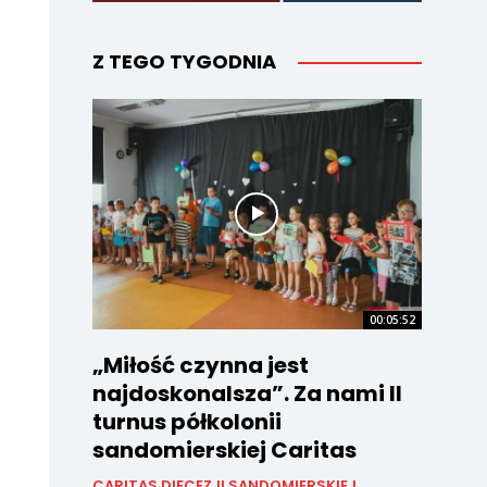
Z TEGO TYGODNIA
00:05:52
„Miłość czynna jest
najdoskonalsza”. Za nami II
turnus półkolonii
sandomierskiej Caritas
CARITAS DIECEZJI SANDOMIERSKIEJ