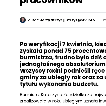
autor:
Jerzy Strzyż | j.strzyz@stv.info
2
Po weryfikacji 7 kwietnia, ki
zyskała ponad 75 procentow
burmistrza, trudno było dziś
jednogłośnego absolutorium. T
Wszyscy radni podnieśli ręce 
gminy za ubiegły rok oraz za
tytułu wykonania budżetu.
Burmistrz Katarzyna Kondziołka za najwa
zrealizowała w roku ubiegłym uznała inwe