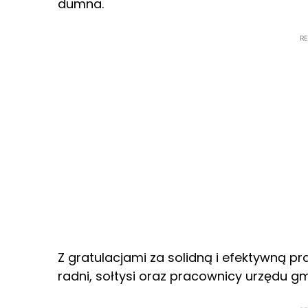
dumna.
R
Z gratulacjami za solidną i efektywną p
radni, sołtysi oraz pracownicy urzędu gm