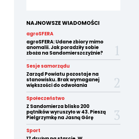
NAJNOWSZE WIADOMOŚCI
agroSFERA
agroSFERA: Udane zbiory mimo
anomalii. Jak poradziły sobie
zboża na Sandomierszczyźnie?
Sesje samorządu
Zarząd Powiatu pozostaje na
stanowisku. Brak wymaganej
większości do odwołania
Społeczeństwo
Z Sandomierza blisko 200
pątników wyruszyło w 43. Pieszą
Pielgrzymkę na Jasną Górę
Sport
17 drużyn na starcie. W