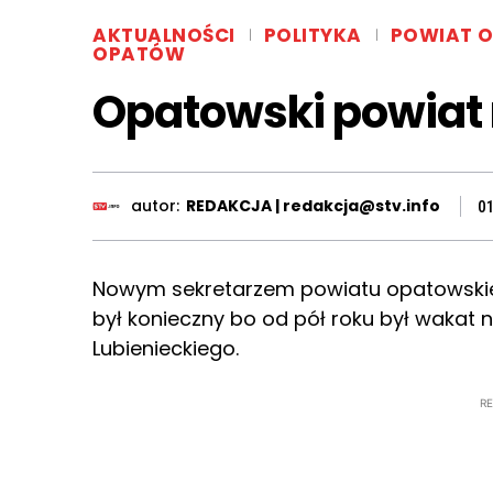
AKTUALNOŚCI
POLITYKA
POWIAT 
OPATÓW
Opatowski powiat
autor:
REDAKCJA | redakcja@stv.info
0
Nowym sekretarzem powiatu opatowskie
był konieczny bo od pół roku był wakat 
Lubienieckiego.
R