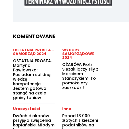
KOMENTOWANE
OSTATNIA PROSTA -
WYBORY
SAMORZĄD 2024
SAMORZĄDOWE
2024
OSTATNIA PROSTA.
OŻARÓW: Piotr
Martyna
Ślęzak łączy siły z
Pawłowska:
Marcinem
Posiadam solidną
Stańczykiem. To
wiedzę i
pomoże czy
kompetencje.
zaszkodzi?
Jestem gotowa
stanąć na czele
gminy Łoniów
Uroczystości
Inne
Dwóch diakonów
Ponad 18 000
przyjęło święcenia
złotych z kieszeni
kapłańskie. Młodym
podatników na