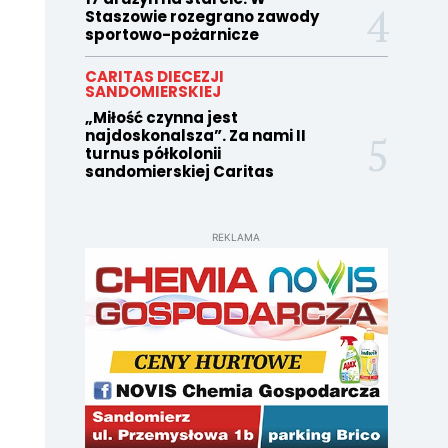
Staszowie rozegrano zawody
sportowo-pożarnicze
CARITAS DIECEZJI
SANDOMIERSKIEJ
„Miłość czynna jest
najdoskonalsza”. Za nami II
turnus półkolonii
sandomierskiej Caritas
REKLAMA