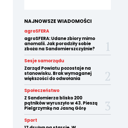
NAJNOWSZE WIADOMOŚCI
agroSFERA
agroSFERA: Udane zbiory mimo
anomalii. Jak poradziły sobie
zboża na Sandomierszczyźnie?
Sesje samorządu
Zarząd Powiatu pozostaje na
stanowisku. Brak wymaganej
większości do odwołania
Społeczeństwo
Z Sandomierza blisko 200
pątników wyruszyło w 43. Pieszą
Pielgrzymkę na Jasną Górę
Sport
17 drużyn na starcie. W