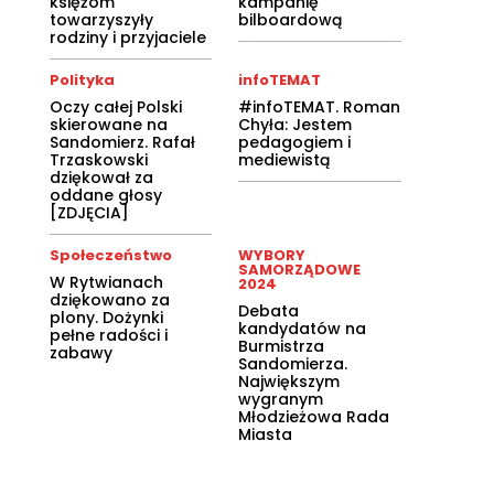
księżom
kampanię
towarzyszyły
bilboardową
rodziny i przyjaciele
Polityka
infoTEMAT
Oczy całej Polski
#infoTEMAT. Roman
skierowane na
Chyła: Jestem
Sandomierz. Rafał
pedagogiem i
Trzaskowski
mediewistą
dziękował za
oddane głosy
[ZDJĘCIA]
Społeczeństwo
WYBORY
SAMORZĄDOWE
W Rytwianach
2024
dziękowano za
Debata
plony. Dożynki
kandydatów na
pełne radości i
Burmistrza
zabawy
Sandomierza.
Największym
wygranym
Młodzieżowa Rada
Miasta