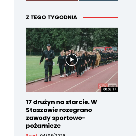
Z TEGO TYGODNIA
00:03:17
17 drużyn na starcie. W
Staszowie rozegrano
zawody sportowo-
pożarnicze
Sport
04/08/2026