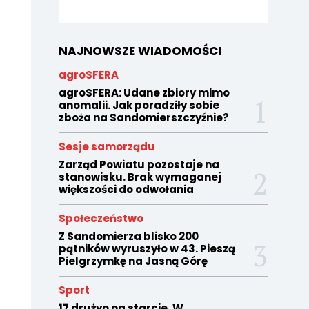
NAJNOWSZE WIADOMOŚCI
agroSFERA
agroSFERA: Udane zbiory mimo
anomalii. Jak poradziły sobie
zboża na Sandomierszczyźnie?
Sesje samorządu
Zarząd Powiatu pozostaje na
stanowisku. Brak wymaganej
większości do odwołania
Społeczeństwo
Z Sandomierza blisko 200
pątników wyruszyło w 43. Pieszą
Pielgrzymkę na Jasną Górę
Sport
17 drużyn na starcie. W