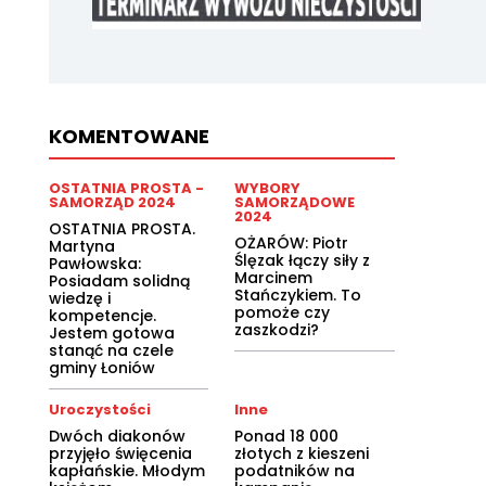
KOMENTOWANE
OSTATNIA PROSTA -
WYBORY
SAMORZĄD 2024
SAMORZĄDOWE
2024
OSTATNIA PROSTA.
OŻARÓW: Piotr
Martyna
Ślęzak łączy siły z
Pawłowska:
Marcinem
Posiadam solidną
Stańczykiem. To
wiedzę i
pomoże czy
kompetencje.
zaszkodzi?
Jestem gotowa
stanąć na czele
gminy Łoniów
Uroczystości
Inne
Dwóch diakonów
Ponad 18 000
przyjęło święcenia
złotych z kieszeni
kapłańskie. Młodym
podatników na