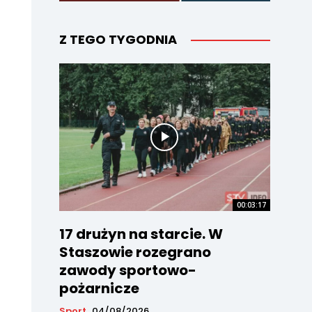
Z TEGO TYGODNIA
00:03:17
17 drużyn na starcie. W
Staszowie rozegrano
zawody sportowo-
pożarnicze
Sport
04/08/2026