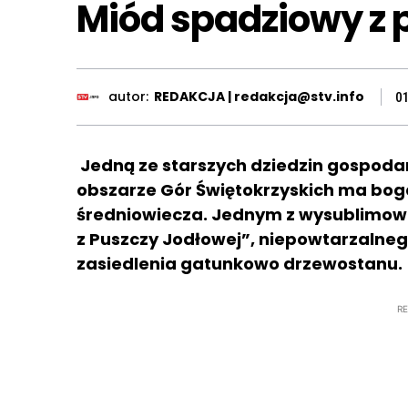
Miód spadziowy z 
autor:
REDAKCJA | redakcja@stv.info
0
Jedną ze starszych dziedzin gospodark
obszarze Gór Świętokrzyskich ma bog
średniowiecza. Jednym z wysublimow
z Puszczy Jodłowej”, niepowtarzalneg
zasiedlenia gatunkowo drzewostanu.
R