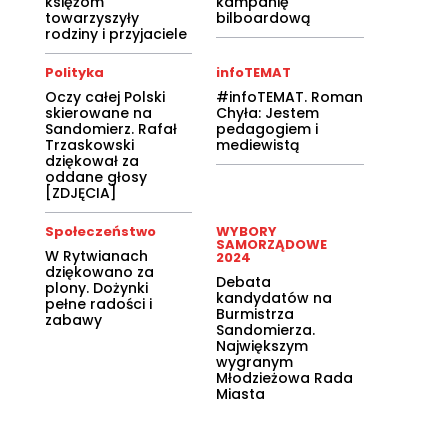
księżom
kampanię
towarzyszyły
bilboardową
rodziny i przyjaciele
Polityka
infoTEMAT
Oczy całej Polski
#infoTEMAT. Roman
skierowane na
Chyła: Jestem
Sandomierz. Rafał
pedagogiem i
Trzaskowski
mediewistą
dziękował za
oddane głosy
[ZDJĘCIA]
Społeczeństwo
WYBORY
SAMORZĄDOWE
W Rytwianach
2024
dziękowano za
Debata
plony. Dożynki
kandydatów na
pełne radości i
Burmistrza
zabawy
Sandomierza.
Największym
wygranym
Młodzieżowa Rada
Miasta