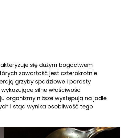
rakteryzuje się dużym bogactwem
órych zawartość jest czterokrotnie
erają grzyby spadziowe i porosty
, wykazujące silne właściwości
aju organizmy niższe występują na jodle
ych i stąd wynika osobliwość tego