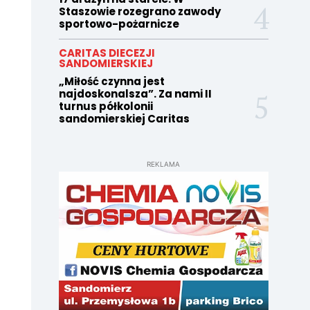
Staszowie rozegrano zawody
sportowo-pożarnicze
CARITAS DIECEZJI
SANDOMIERSKIEJ
„Miłość czynna jest
najdoskonalsza”. Za nami II
turnus półkolonii
sandomierskiej Caritas
REKLAMA