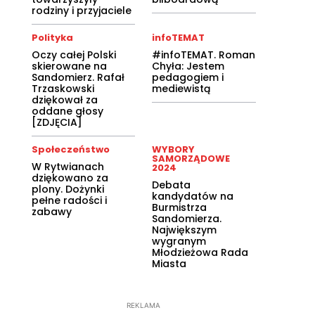
rodziny i przyjaciele
Polityka
infoTEMAT
Oczy całej Polski
#infoTEMAT. Roman
skierowane na
Chyła: Jestem
Sandomierz. Rafał
pedagogiem i
Trzaskowski
mediewistą
dziękował za
oddane głosy
[ZDJĘCIA]
Społeczeństwo
WYBORY
SAMORZĄDOWE
W Rytwianach
2024
dziękowano za
Debata
plony. Dożynki
kandydatów na
pełne radości i
Burmistrza
zabawy
Sandomierza.
Największym
wygranym
Młodzieżowa Rada
Miasta
REKLAMA