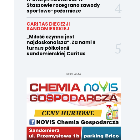
Staszowie rozegrano zawody
sportowo-pożarnicze
CARITAS DIECEZJI
SANDOMIERSKIEJ
„Miłość czynna jest
najdoskonalsza”. Za nami II
turnus półkolonii
sandomierskiej Caritas
REKLAMA