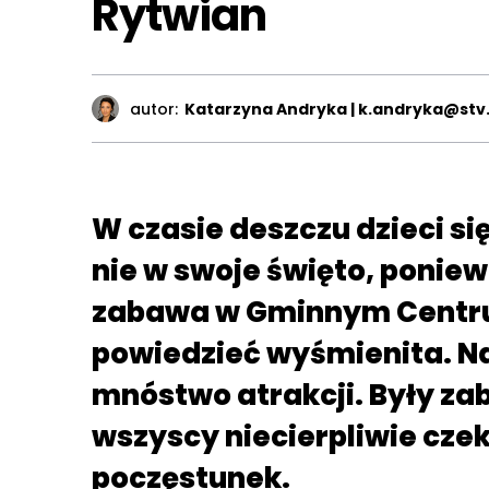
Rytwian
autor:
Katarzyna Andryka | k.andryka@stv.
W czasie deszczu dzieci si
nie w swoje święto, poni
zabawa w Gminnym Centru
powiedzieć wyśmienita. N
mnóstwo atrakcji. Były zab
wszyscy niecierpliwie czek
poczęstunek.