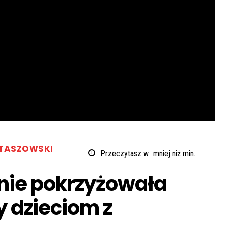
TASZOWSKI
Przeczytasz w
mniej niż
min.
nie pokrzyżowała
 dzieciom z