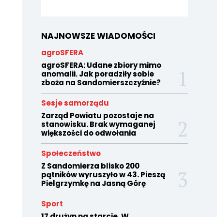
NAJNOWSZE WIADOMOŚCI
agroSFERA
agroSFERA: Udane zbiory mimo
anomalii. Jak poradziły sobie
zboża na Sandomierszczyźnie?
Sesje samorządu
Zarząd Powiatu pozostaje na
stanowisku. Brak wymaganej
większości do odwołania
Społeczeństwo
Z Sandomierza blisko 200
pątników wyruszyło w 43. Pieszą
Pielgrzymkę na Jasną Górę
Sport
17 drużyn na starcie. W