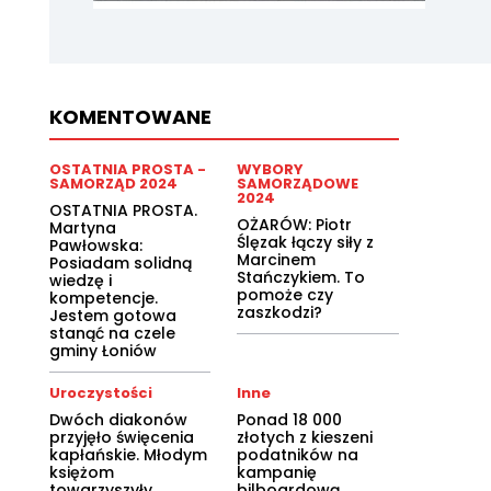
KOMENTOWANE
OSTATNIA PROSTA -
WYBORY
SAMORZĄD 2024
SAMORZĄDOWE
2024
OSTATNIA PROSTA.
OŻARÓW: Piotr
Martyna
Ślęzak łączy siły z
Pawłowska:
Marcinem
Posiadam solidną
Stańczykiem. To
wiedzę i
pomoże czy
kompetencje.
zaszkodzi?
Jestem gotowa
stanąć na czele
gminy Łoniów
Uroczystości
Inne
Dwóch diakonów
Ponad 18 000
przyjęło święcenia
złotych z kieszeni
kapłańskie. Młodym
podatników na
księżom
kampanię
towarzyszyły
bilboardową