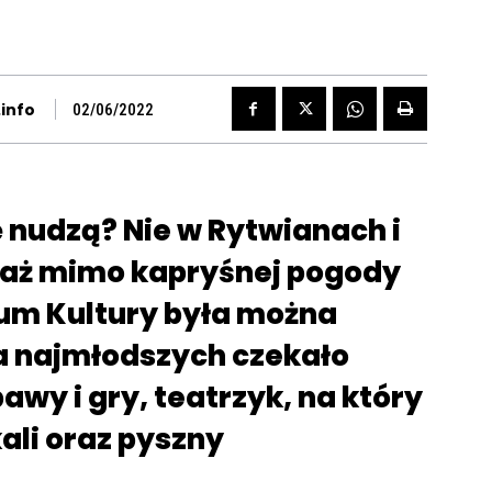
info
02/06/2022
ę nudzą? Nie w Rytwianach i
eważ mimo kapryśnej pogody
m Kultury była można
a najmłodszych czekało
awy i gry, teatrzyk, na który
ali oraz pyszny