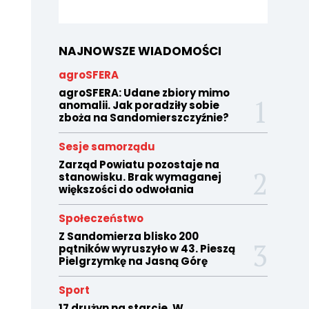
NAJNOWSZE WIADOMOŚCI
agroSFERA
agroSFERA: Udane zbiory mimo
anomalii. Jak poradziły sobie
zboża na Sandomierszczyźnie?
Sesje samorządu
Zarząd Powiatu pozostaje na
stanowisku. Brak wymaganej
większości do odwołania
Społeczeństwo
Z Sandomierza blisko 200
pątników wyruszyło w 43. Pieszą
Pielgrzymkę na Jasną Górę
Sport
17 drużyn na starcie. W