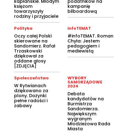
kapłańskie. Młodym
podatników na
księżom
kampanię
towarzyszyły
bilboardową
rodziny i przyjaciele
Polityka
infoTEMAT
Oczy całej Polski
#infoTEMAT. Roman
skierowane na
Chyła: Jestem
Sandomierz. Rafał
pedagogiem i
Trzaskowski
mediewistą
dziękował za
oddane głosy
[ZDJĘCIA]
Społeczeństwo
WYBORY
SAMORZĄDOWE
W Rytwianach
2024
dziękowano za
Debata
plony. Dożynki
kandydatów na
pełne radości i
Burmistrza
zabawy
Sandomierza.
Największym
wygranym
Młodzieżowa Rada
Miasta