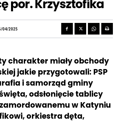
 por. Krzysztofika
5/04/2025
sty charakter miały obchody
kiej jakie przygotowali: PSP
rafia i samorząd gminy
więta, odsłonięcie tablicy
j zamordowanemu w Katyniu
ikowi, orkiestra dęta,