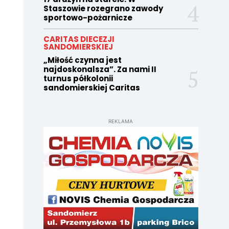
Staszowie rozegrano zawody
sportowo-pożarnicze
CARITAS DIECEZJI
SANDOMIERSKIEJ
„Miłość czynna jest
najdoskonalsza”. Za nami II
turnus półkolonii
sandomierskiej Caritas
REKLAMA