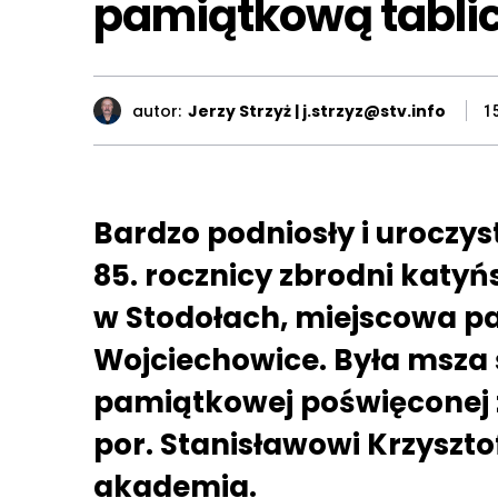
pamiątkową tablicę
autor:
Jerzy Strzyż | j.strzyz@stv.info
1
Bardzo podniosły i uroczy
85. rocznicy zbrodni katyńs
w Stodołach, miejscowa pa
Wojciechowice. Była msza ś
pamiątkowej poświęcone
por. Stanisławowi Krzysztof
akademia.