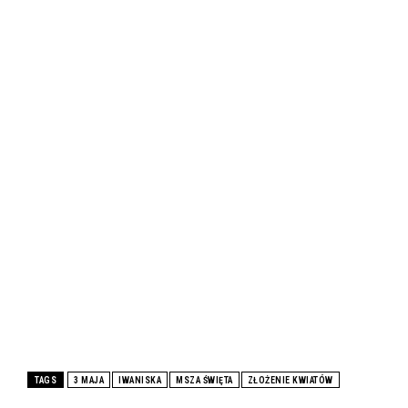
TAGS
3 MAJA
IWANISKA
MSZA ŚWIĘTA
ZŁOŻENIE KWIATÓW