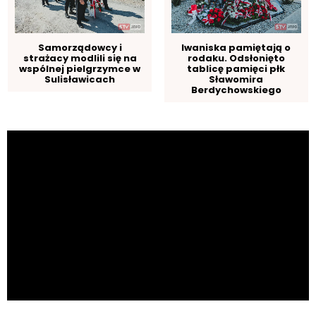
Samorządowcy i
Iwaniska pamiętają o
strażacy modlili się na
rodaku. Odsłonięto
wspólnej pielgrzymce w
tablicę pamięci płk
Sulisławicach
Sławomira
Berdychowskiego