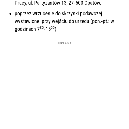
Pracy, ul. Partyzantów 13, 27-500 Opatów,
poprzez wrzucenie do skrzynki podawczej
wystawionej przy wejściu do urzędu (pon.-pt.: w
30
00
godzinach 7
-15
).
REKLAMA