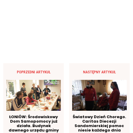
POPRZEDNI ARTYKUŁ
NASTĘPNY ARTYKUŁ
ŁONIÓW: Środowiskowy
Światowy Dzień Chorego.
Dom Samopomocy już
Caritas Diecezji
działa. Budynek
Sandomierskiej pomoc
dawnego urzędu gminy
niesie każdego dnia