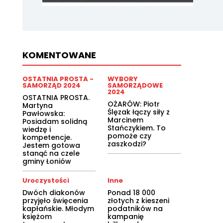
KOMENTOWANE
OSTATNIA PROSTA -
WYBORY
SAMORZĄD 2024
SAMORZĄDOWE
2024
OSTATNIA PROSTA.
OŻARÓW: Piotr
Martyna
Ślęzak łączy siły z
Pawłowska:
Marcinem
Posiadam solidną
Stańczykiem. To
wiedzę i
pomoże czy
kompetencje.
zaszkodzi?
Jestem gotowa
stanąć na czele
gminy Łoniów
Uroczystości
Inne
Dwóch diakonów
Ponad 18 000
przyjęło święcenia
złotych z kieszeni
kapłańskie. Młodym
podatników na
księżom
kampanię