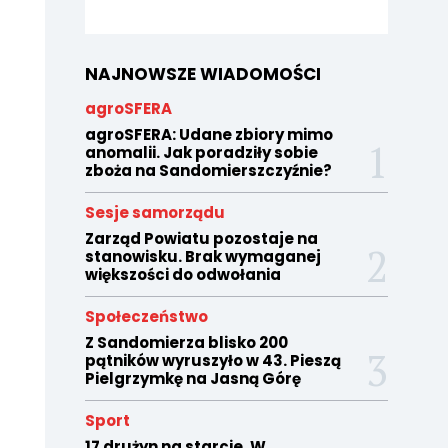
NAJNOWSZE WIADOMOŚCI
agroSFERA
agroSFERA: Udane zbiory mimo
anomalii. Jak poradziły sobie
zboża na Sandomierszczyźnie?
Sesje samorządu
Zarząd Powiatu pozostaje na
stanowisku. Brak wymaganej
większości do odwołania
Społeczeństwo
Z Sandomierza blisko 200
pątników wyruszyło w 43. Pieszą
Pielgrzymkę na Jasną Górę
Sport
17 drużyn na starcie. W