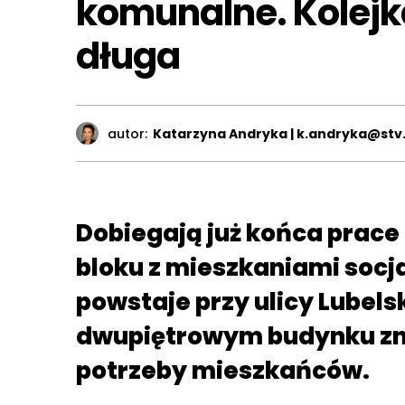
komunalne. Kolejk
długa
autor:
Katarzyna Andryka | k.andryka@stv.
Dobiegają już końca prac
bloku z mieszkaniami socj
powstaje przy ulicy Lubel
dwupiętrowym budynku znaj
potrzeby mieszkańców.