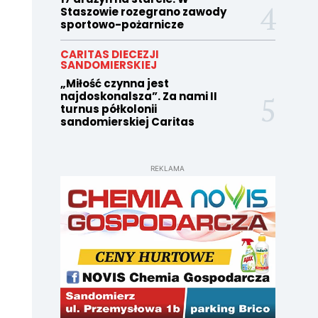
Staszowie rozegrano zawody
sportowo-pożarnicze
CARITAS DIECEZJI
SANDOMIERSKIEJ
„Miłość czynna jest
najdoskonalsza”. Za nami II
turnus półkolonii
sandomierskiej Caritas
REKLAMA