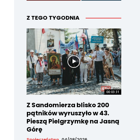
Z TEGO TYGODNIA
00:03:31
Z Sandomierza blisko 200
pątników wyruszyło w 43.
Pieszą Pielgrzymkę na Jasną
Górę
Społeczeństwo
04/08/2026