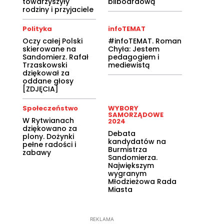
towarzyszyły
bilboardową
rodziny i przyjaciele
Polityka
infoTEMAT
Oczy całej Polski
#infoTEMAT. Roman
skierowane na
Chyła: Jestem
Sandomierz. Rafał
pedagogiem i
Trzaskowski
mediewistą
dziękował za
oddane głosy
[ZDJĘCIA]
Społeczeństwo
WYBORY
SAMORZĄDOWE
W Rytwianach
2024
dziękowano za
Debata
plony. Dożynki
kandydatów na
pełne radości i
Burmistrza
zabawy
Sandomierza.
Największym
wygranym
Młodzieżowa Rada
Miasta
REKLAMA