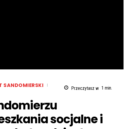
T SANDOMIERSKI
Przeczytasz w
1
min.
andomierzu
szkania socjalne i