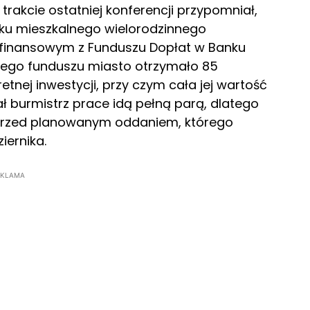
rakcie ostatniej konferencji przypomniał,
ku mieszkalnego wielorodzinnego
m finansowym z Funduszu Dopłat w Banku
ego funduszu miasto otrzymało 85
tnej inwestycji, przy czym cała jej wartość
ał burmistrz prace idą pełną parą, dlatego
przed planowanym oddaniem, którego
iernika.
EKLAMA