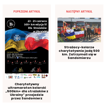
POPRZEDNI ARTYKUŁ
NASTĘPNY ARTYKUŁ
Strażacy-kolarze
charytatywnie jadą 500
km. Zatrzymali się w
Sandomierzu
Charytatywny
ultramaraton kolarski
„500km+ dla strażaków z
Ukrainy” przejedzie
przez Sandomierz