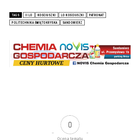
TAGS
II LO
KOŚCIUSZKI
LO KOŚCIUSZKI
PATRONAT
POLITECHNIKA ŚWIĘTOKRYSKA
SANDOMIERZ
0
Ocena tematu