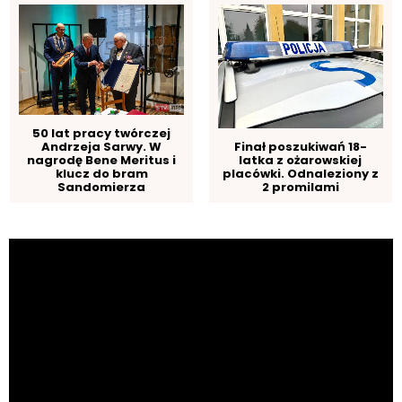
50 lat pracy twórczej
Andrzeja Sarwy. W
Finał poszukiwań 18-
nagrodę Bene Meritus i
latka z ożarowskiej
klucz do bram
placówki. Odnaleziony z
Sandomierza
2 promilami