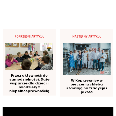
POPRZEDNI ARTYKUŁ
NASTĘPNY ARTYKUŁ
Przez aktywność do
samodzielności. Duże
W Koprzywnicy w
wsparcie dla dzieci i
pieczeniu chleba
młodzieży z
stawiają na tradycję i
niepełnosprawnością
jakość