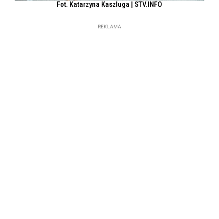
Fot. Katarzyna Kaszluga | STV.INFO
REKLAMA