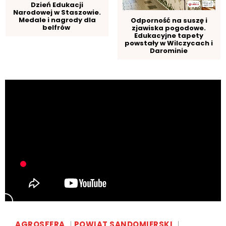
Dzień Edukacji
Narodowej w Staszowie.
Medale i nagrody dla
Odporność na suszę i
belfrów
zjawiska pogodowe.
Edukacyjne tapety
powstały w Wilczycach i
Darominie