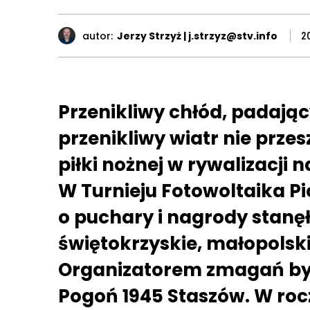
autor:
Jerzy Strzyż | j.strzyz@stv.info
2
Przenikliwy chłód, padając
przenikliwy wiatr nie prz
piłki nożnej w rywalizacji 
W Turnieju Fotowoltaika Pi
o puchary i nagrody stanę
świętokrzyskie, małopolski
Organizatorem zmagań by
Pogoń 1945 Staszów. W rocz