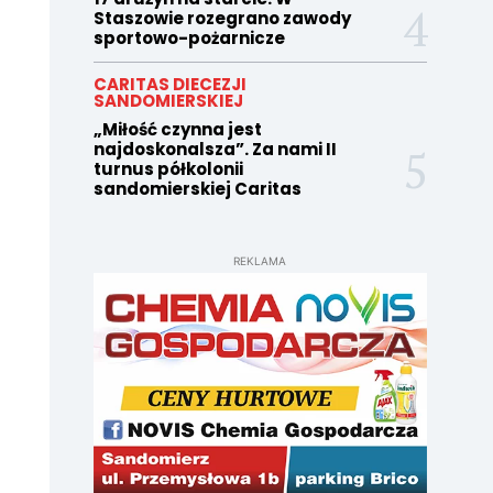
Staszowie rozegrano zawody
sportowo-pożarnicze
CARITAS DIECEZJI
SANDOMIERSKIEJ
„Miłość czynna jest
najdoskonalsza”. Za nami II
turnus półkolonii
sandomierskiej Caritas
REKLAMA