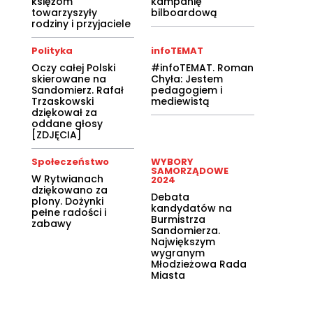
księżom
kampanię
towarzyszyły
bilboardową
rodziny i przyjaciele
Polityka
infoTEMAT
Oczy całej Polski
#infoTEMAT. Roman
skierowane na
Chyła: Jestem
Sandomierz. Rafał
pedagogiem i
Trzaskowski
mediewistą
dziękował za
oddane głosy
[ZDJĘCIA]
Społeczeństwo
WYBORY
SAMORZĄDOWE
W Rytwianach
2024
dziękowano za
Debata
plony. Dożynki
kandydatów na
pełne radości i
Burmistrza
zabawy
Sandomierza.
Największym
wygranym
Młodzieżowa Rada
Miasta