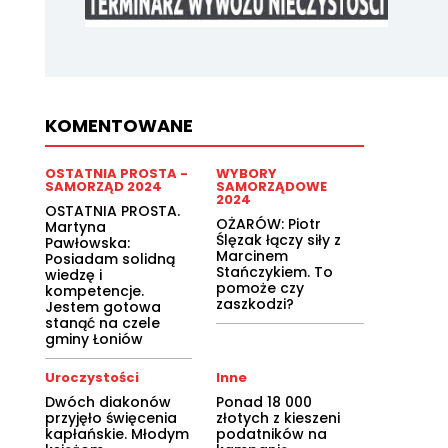
KOMENTOWANE
OSTATNIA PROSTA -
WYBORY
SAMORZĄD 2024
SAMORZĄDOWE
2024
OSTATNIA PROSTA.
OŻARÓW: Piotr
Martyna
Ślęzak łączy siły z
Pawłowska:
Marcinem
Posiadam solidną
Stańczykiem. To
wiedzę i
pomoże czy
kompetencje.
zaszkodzi?
Jestem gotowa
stanąć na czele
gminy Łoniów
Uroczystości
Inne
Dwóch diakonów
Ponad 18 000
przyjęło święcenia
złotych z kieszeni
kapłańskie. Młodym
podatników na