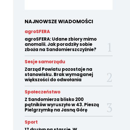
NAJNOWSZE WIADOMOŚCI
agroSFERA
agroSFERA: Udane zbiory mimo
anomalii. Jak poradziły sobie
zboża na Sandomierszczyźnie?
Sesje samorządu
Zarząd Powiatu pozostaje na
stanowisku. Brak wymaganej
większości do odwołania
Społeczeństwo
Z Sandomierza blisko 200
pątników wyruszyło w 43. Pieszą
Pielgrzymkę na Jasną Górę
Sport
17 drużyn na starcie. W