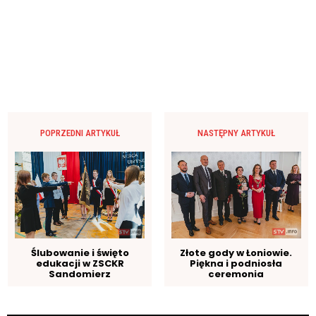
POPRZEDNI ARTYKUŁ
NASTĘPNY ARTYKUŁ
Ślubowanie i święto
Złote gody w Łoniowie.
edukacji w ZSCKR
Piękna i podniosła
Sandomierz
ceremonia