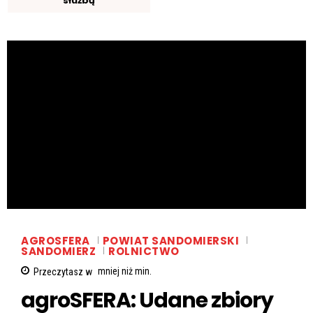
służbą