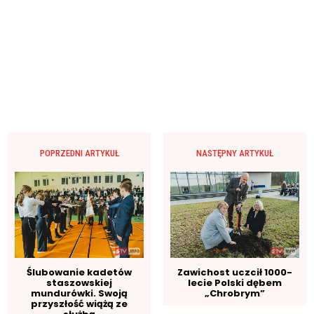
POPRZEDNI ARTYKUŁ
NASTĘPNY ARTYKUŁ
Ślubowanie kadetów
Zawichost uczcił 1000-
staszowskiej
lecie Polski dębem
mundurówki. Swoją
„Chrobrym”
przyszłość wiążą ze