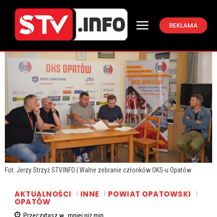
REKLAMA
Fot. Jerzy Strzyż STV.INFO | Walne zebranie członków OKS-u Opatów
AKTUALNOŚCI
INNE
POWIAT OPATOWSKI
OPATÓW
Przeczytasz w
mniej niż
min.