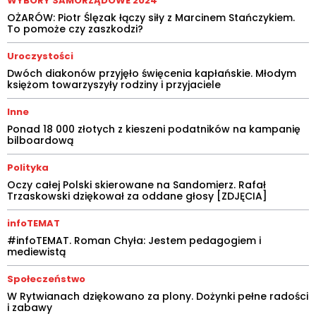
WYBORY SAMORZĄDOWE 2024
OŻARÓW: Piotr Ślęzak łączy siły z Marcinem Stańczykiem.
To pomoże czy zaszkodzi?
Uroczystości
Dwóch diakonów przyjęło święcenia kapłańskie. Młodym
księżom towarzyszyły rodziny i przyjaciele
Inne
Ponad 18 000 złotych z kieszeni podatników na kampanię
bilboardową
Polityka
Oczy całej Polski skierowane na Sandomierz. Rafał
Trzaskowski dziękował za oddane głosy [ZDJĘCIA]
infoTEMAT
#infoTEMAT. Roman Chyła: Jestem pedagogiem i
mediewistą
Społeczeństwo
W Rytwianach dziękowano za plony. Dożynki pełne radości
i zabawy