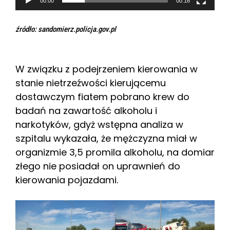
a
00:00
00:16
c
z
źródło: sandomierz.policja.gov.pl
v
i
W związku z podejrzeniem kierowania w
d
stanie nietrzeźwości kierującemu
e
dostawczym fiatem pobrano krew do
o
badań na zawartość alkoholu i
narkotyków, gdyż wstępna analiza w
szpitalu wykazała, że mężczyzna miał w
organizmie 3,5 promila alkoholu, na domiar
złego nie posiadał on uprawnień do
kierowania pojazdami.