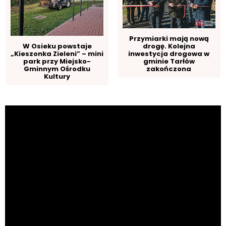
Przymiarki mają nową
drogę. Kolejna
W Osieku powstaje
inwestycja drogowa w
„Kieszonka Zieleni” – mini
gminie Tarłów
park przy Miejsko-
zakończona
Gminnym Ośrodku
Kultury