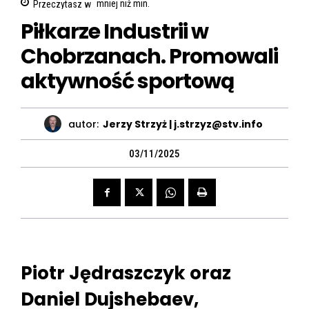
Przeczytasz w
mniej niż
min.
Piłkarze Industrii w
Chobrzanach. Promowali
aktywność sportową
autor:
Jerzy Strzyż | j.strzyz@stv.info
03/11/2025
Piotr Jędraszczyk oraz
Daniel Dujshebaev,