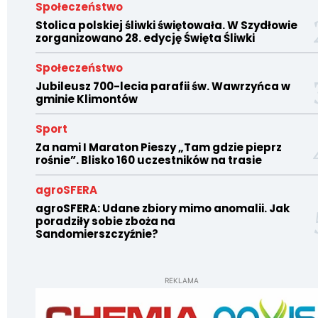
Społeczeństwo
Stolica polskiej śliwki świętowała. W Szydłowie
zorganizowano 28. edycję Święta Śliwki
Społeczeństwo
Jubileusz 700-lecia parafii św. Wawrzyńca w
gminie Klimontów
Sport
Za nami I Maraton Pieszy „Tam gdzie pieprz
rośnie”. Blisko 160 uczestników na trasie
agroSFERA
agroSFERA: Udane zbiory mimo anomalii. Jak
poradziły sobie zboża na
Sandomierszczyźnie?
REKLAMA