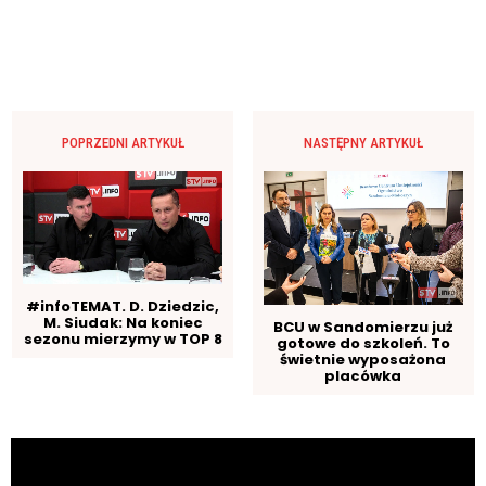
POPRZEDNI ARTYKUŁ
NASTĘPNY ARTYKUŁ
#infoTEMAT. D. Dziedzic,
M. Siudak: Na koniec
BCU w Sandomierzu już
sezonu mierzymy w TOP 8
gotowe do szkoleń. To
świetnie wyposażona
placówka