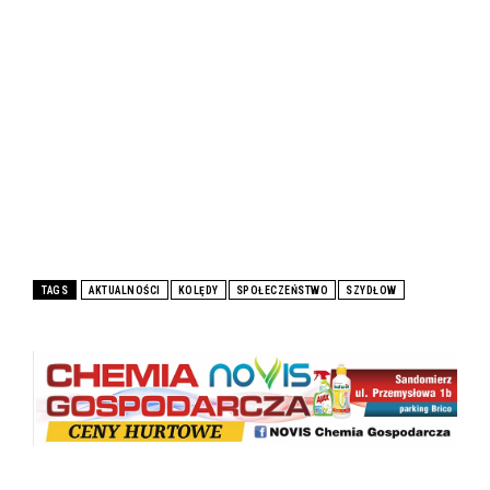
TAGS
AKTUALNOŚCI
KOLĘDY
SPOŁECZEŃSTWO
SZYDŁOW