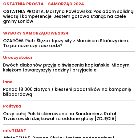
OSTATNIA PROSTA - SAMORZĄD 2024
OSTATNIA PROSTA. Martyna Pawłowska: Posiadam solidną
wiedzę i kompetencje. Jestem gotowa stanąć na czele
gminy Łoniów
WYBORY SAMORZĄDOWE 2024
OŻARÓW: Piotr Ślęzak łączy siły z Marcinem Stańczykiem.
To pomoże czy zaszkodzi?
Uroczystości
Dwóch diakonów przyjęło święcenia kapłańskie. Młodym
księżom towarzyszyły rodziny i przyjaciele
Inne
Ponad 18 000 złotych z kieszeni podatników na kampanię
bilboardową
Polityka
Oczy całej Polski skierowane na Sandomierz. Rafał
Trzaskowski dziękował za oddane głosy [ZDJĘCIA]
infoTEMAT
#infoTEMAT. Roman Chyła: Jestem pedagogiem i