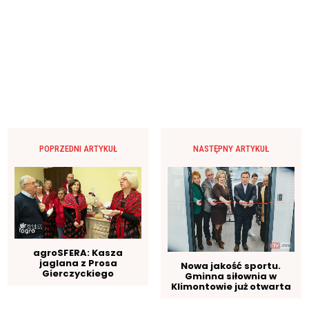
POPRZEDNI ARTYKUŁ
NASTĘPNY ARTYKUŁ
agroSFERA: Kasza
jaglana z Prosa
Nowa jakość sportu.
Gierczyckiego
Gminna siłownia w
Klimontowie już otwarta