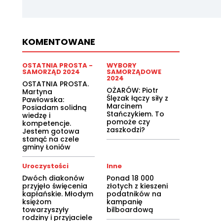
KOMENTOWANE
OSTATNIA PROSTA -
WYBORY
SAMORZĄD 2024
SAMORZĄDOWE
2024
OSTATNIA PROSTA.
OŻARÓW: Piotr
Martyna
Ślęzak łączy siły z
Pawłowska:
Marcinem
Posiadam solidną
Stańczykiem. To
wiedzę i
pomoże czy
kompetencje.
zaszkodzi?
Jestem gotowa
stanąć na czele
gminy Łoniów
Uroczystości
Inne
Dwóch diakonów
Ponad 18 000
przyjęło święcenia
złotych z kieszeni
kapłańskie. Młodym
podatników na
księżom
kampanię
towarzyszyły
bilboardową
rodziny i przyjaciele