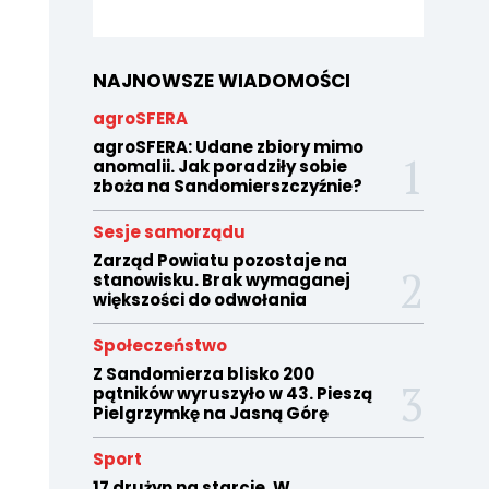
NAJNOWSZE WIADOMOŚCI
agroSFERA
agroSFERA: Udane zbiory mimo
anomalii. Jak poradziły sobie
zboża na Sandomierszczyźnie?
Sesje samorządu
Zarząd Powiatu pozostaje na
stanowisku. Brak wymaganej
większości do odwołania
Społeczeństwo
Z Sandomierza blisko 200
pątników wyruszyło w 43. Pieszą
Pielgrzymkę na Jasną Górę
Sport
17 drużyn na starcie. W