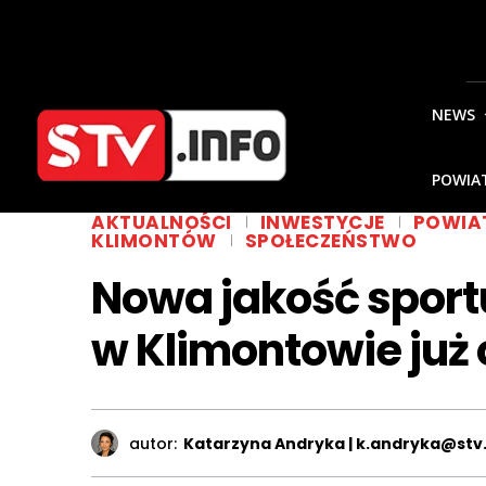
NEWS
POWIA
AKTUALNOŚCI
INWESTYCJE
POWIA
KLIMONTÓW
SPOŁECZEŃSTWO
Nowa jakość sport
w Klimontowie już
autor:
Katarzyna Andryka | k.andryka@stv.