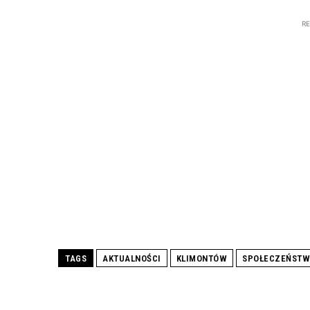
R
TAGS
AKTUALNOŚCI
KLIMONTÓW
SPOŁECZEŃST