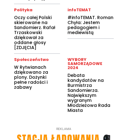
Polityka
infoTEMAT
Oczy całej Polski
#infoTEMAT. Roman
skierowane na
Chyła: Jestem
Sandomierz. Rafał
pedagogiem i
Trzaskowski
mediewistą
dziękował za
oddane głosy
[ZDJĘCIA]
Społeczeństwo
WYBORY
SAMORZĄDOWE
W Rytwianach
2024
dziękowano za
Debata
plony. Dożynki
kandydatów na
pełne radości i
Burmistrza
zabawy
Sandomierza.
Największym
wygranym
Młodzieżowa Rada
Miasta
REKLAMA