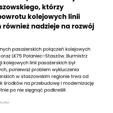
szowskiego, którzy
powrotu kolejowych linii
 również nadzieje na rozwój
rnych pasażerskich połączeń kolejowych
oraz LK75 Połaniec–Staszów. Burmistrz
 kolejowych linii pasażerskich był
ych, ponieważ problem wykluczenia
erskich w staszowskim regionie trwa od
ak środków na przebudowę i modernizację
ętnie po nie sięgnąć podkreślił.
EKLAMA