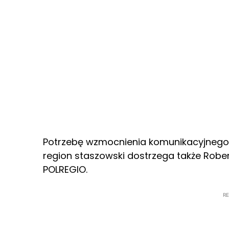
Potrzebę wzmocnienia komunikacyjnego w z
region staszowski dostrzega także Rober
POLREGIO.
R