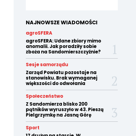
NAJNOWSZE WIADOMOŚCI
agroSFERA
agroSFERA: Udane zbiory mimo
anomalii. Jak poradziły sobie
zboża na Sandomierszczyźnie?
Sesje samorządu
Zarząd Powiatu pozostaje na
stanowisku. Brak wymaganej
większości do odwołania
Społeczeństwo
Z Sandomierza blisko 200
pątników wyruszyło w 43. Pieszą
Pielgrzymkę na Jasną Górę
Sport
17 drużyn na starcie. W