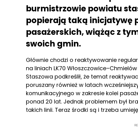
burmistrzowie powiatu sta
popierają taką inicjatywę 
pasażerskich, wiążąc z tym
swoich gmin.
Głównie chodzi o reaktywowanie regula
na liniach LK70 Włoszczowice–Chmielów 
Staszowa podkreślił, że temat reaktywacji
poruszany również w latach wcześniejsz
komunikacyjnego w zakresie kolei pasaż
ponad 20 lat. Jednak problemem był br
takich linii. Teraz środki są i trzeba umiej
R