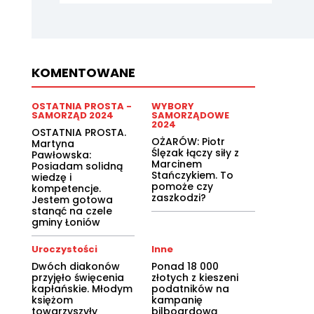
KOMENTOWANE
OSTATNIA PROSTA -
WYBORY
SAMORZĄD 2024
SAMORZĄDOWE
2024
OSTATNIA PROSTA.
OŻARÓW: Piotr
Martyna
Ślęzak łączy siły z
Pawłowska:
Marcinem
Posiadam solidną
Stańczykiem. To
wiedzę i
pomoże czy
kompetencje.
zaszkodzi?
Jestem gotowa
stanąć na czele
gminy Łoniów
Uroczystości
Inne
Dwóch diakonów
Ponad 18 000
przyjęło święcenia
złotych z kieszeni
kapłańskie. Młodym
podatników na
księżom
kampanię
towarzyszyły
bilboardową