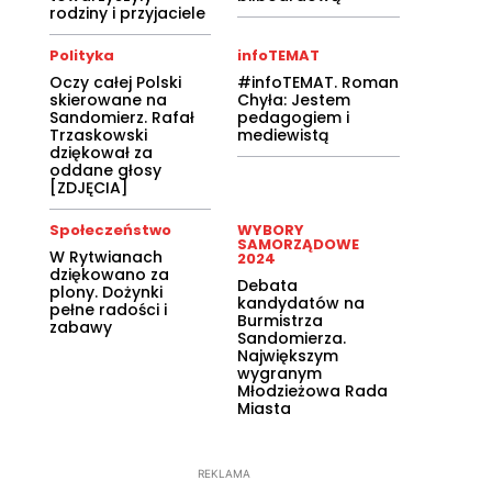
rodziny i przyjaciele
Polityka
infoTEMAT
Oczy całej Polski
#infoTEMAT. Roman
skierowane na
Chyła: Jestem
Sandomierz. Rafał
pedagogiem i
Trzaskowski
mediewistą
dziękował za
oddane głosy
[ZDJĘCIA]
Społeczeństwo
WYBORY
SAMORZĄDOWE
W Rytwianach
2024
dziękowano za
Debata
plony. Dożynki
kandydatów na
pełne radości i
Burmistrza
zabawy
Sandomierza.
Największym
wygranym
Młodzieżowa Rada
Miasta
REKLAMA