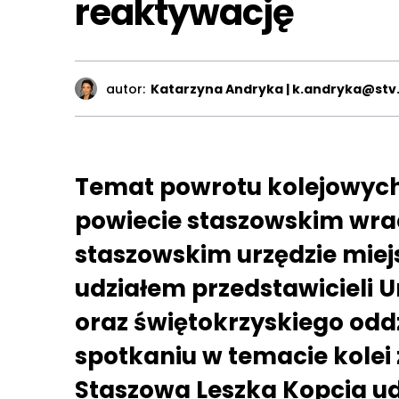
reaktywację
autor:
Katarzyna Andryka | k.andryka@stv.
Temat powrotu kolejowych 
powiecie staszowskim wra
staszowskim urzędzie miejs
udziałem przedstawicieli 
oraz świętokrzyskiego odd
spotkaniu w temacie kolei 
Staszowa Leszka Kopcia udz