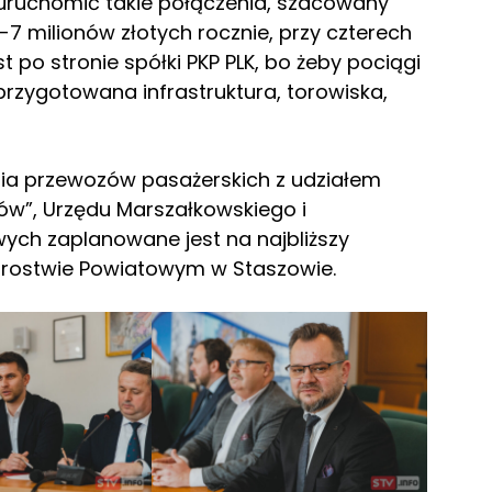
uruchomić takie połączenia, szacowany
 6-7 milionów złotych rocznie, przy czterech
t po stronie spółki PKP PLK, bo żeby pociągi
zygotowana infrastruktura, torowiska,
nia przewozów pasażerskich z udziałem
szów”, Urzędu Marszałkowskiego i
wych zaplanowane jest na najbliższy
tarostwie Powiatowym w Staszowie.