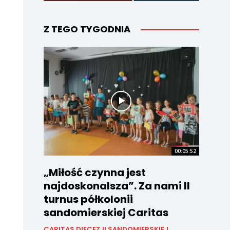
Z TEGO TYGODNIA
00:05:52
„Miłość czynna jest
najdoskonalsza”. Za nami II
turnus półkolonii
sandomierskiej Caritas
CARITAS DIECEZJI SANDOMIERSKIEJ