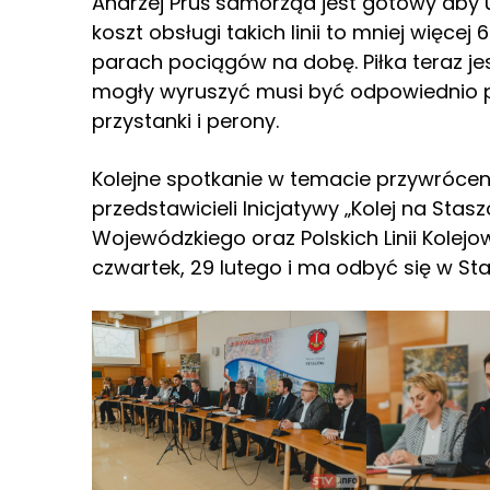
Andrzej Pruś samorząd jest gotowy aby 
koszt obsługi takich linii to mniej więcej
parach pociągów na dobę. Piłka teraz jes
mogły wyruszyć musi być odpowiednio pr
przystanki i perony.
Kolejne spotkanie w temacie przywróce
przedstawicieli Inicjatywy „Kolej na Sta
Wojewódzkiego oraz Polskich Linii Kolejo
czwartek, 29 lutego i ma odbyć się w S