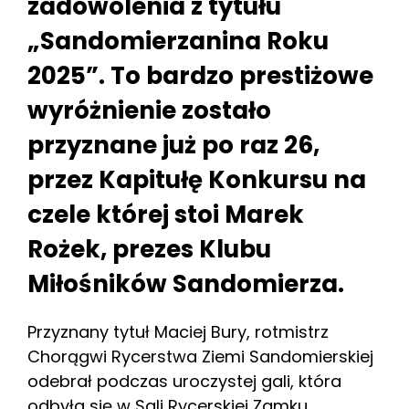
zadowolenia z tytułu
„Sandomierzanina Roku
2025”. To bardzo prestiżowe
wyróżnienie zostało
przyznane już po raz 26,
przez Kapitułę Konkursu na
czele której stoi Marek
Rożek, prezes Klubu
Miłośników Sandomierza.
Przyznany tytuł Maciej Bury, rotmistrz
Chorągwi Rycerstwa Ziemi Sandomierskiej
odebrał podczas uroczystej gali, która
odbyła się w Sali Rycerskiej Zamku