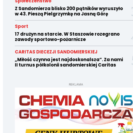
Społeczeństwo
Z Sandomierza blisko 200 pątników wyruszyło
w 43. Pieszą Pielgrzymkę na Jasną Górę
Sport
17 drużyn na starcie. W Staszowie rozegrano
zawody sportowo-pożarnicze
CARITAS DIECEZJI SANDOMIERSKIEJ
„Miłość czynna jest najdoskonalsza”. Za nami
II turnus półkolonii sandomierskiej Caritas
REKLAMA