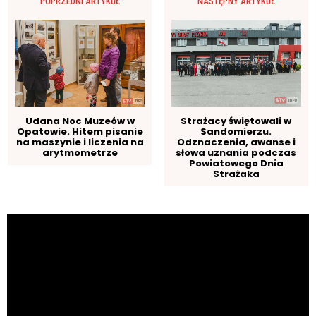
POPRZEDNI ARTYKUŁ
NASTĘPNY ARTYKUŁ
Udana Noc Muzeów w
Strażacy świętowali w
Opatowie. Hitem pisanie
Sandomierzu.
na maszynie i liczenia na
Odznaczenia, awanse i
arytmometrze
słowa uznania podczas
Powiatowego Dnia
Strażaka