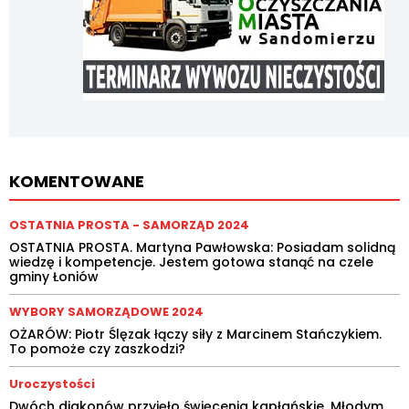
KOMENTOWANE
OSTATNIA PROSTA - SAMORZĄD 2024
OSTATNIA PROSTA. Martyna Pawłowska: Posiadam solidną
wiedzę i kompetencje. Jestem gotowa stanąć na czele
gminy Łoniów
WYBORY SAMORZĄDOWE 2024
OŻARÓW: Piotr Ślęzak łączy siły z Marcinem Stańczykiem.
To pomoże czy zaszkodzi?
Uroczystości
Dwóch diakonów przyjęło święcenia kapłańskie. Młodym