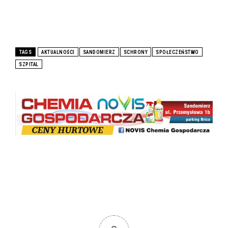
TAGS
AKTUALNOŚCI
SANDOMIERZ
SCHRONY
SPOŁECZEŃSTWO
SZPITAL