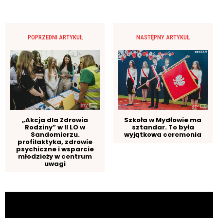
POPRZEDNI ARTYKUŁ
NASTĘPNY ARTYKUŁ
„Akcja dla Zdrowia
Szkoła w Mydłowie ma
Rodziny” w II LO w
sztandar. To była
Sandomierzu.
wyjątkowa ceremonia
profilaktyka, zdrowie
psychiczne i wsparcie
młodzieży w centrum
uwagi