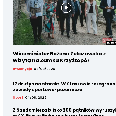
00:03:
Wiceminister Bożena Żelazowska z
wizytą na Zamku Krzyżtopór
Inwestycje
03/08/2026
17 drużyn na starcie. W Staszowie rozegrano
zawody sportowo-pożarnicze
Sport
04/08/2026
Z Sandomierza blisko 200 pątników wyruszy
w 43. Pieszą Pielgrzymkę na Jasną Górę