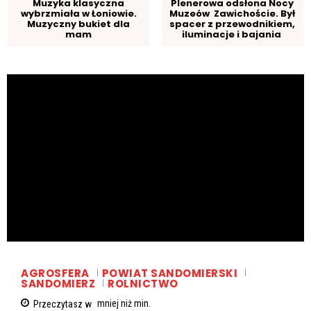
Muzyka klasyczna
Plenerowa odsłona Nocy
wybrzmiała w Łoniowie.
Muzeów Zawichoście. Był
Muzyczny bukiet dla
spacer z przewodnikiem,
mam
iluminacje i bajania