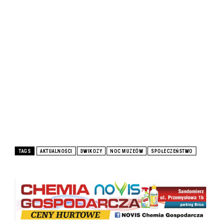
TAGS
AKTUALNOŚCI
DWIKOZY
NOC MUZEÓW
SPOŁECZEŃSTWO