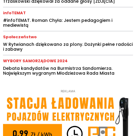
Trzaskowski dziękował za oddane głosy [ZDJĘCIA]
infoTEMAT
#infoTEMAT. Roman Chyła: Jestem pedagogiem i
mediewistą
Społeczeństwo
W Rytwianach dziękowano za plony. Dożynki pełne radości
i zabawy
WYBORY SAMORZĄDOWE 2024
Debata kandydatów na Burmistrza Sandomierza.
Największym wygranym Młodzieżowa Rada Miasta
REKLAMA