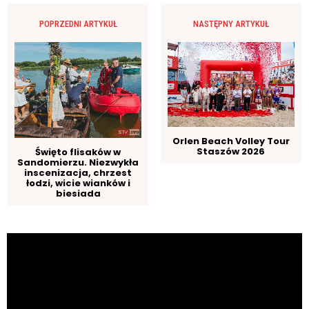
POPRZEDNI ARTYKUŁ
NASTĘPNY ARTYKUŁ
Orlen Beach Volley Tour
Staszów 2026
Święto flisaków w
Sandomierzu. Niezwykła
inscenizacja, chrzest
łodzi, wicie wianków i
biesiada