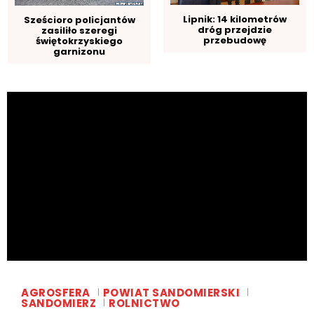
Lipnik: 14 kilometrów
Sześcioro policjantów
dróg przejdzie
zasiliło szeregi
przebudowę
świętokrzyskiego
garnizonu