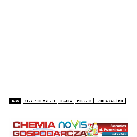
TAGS
KRZYSZTOF MROZEK
OPATÓW
POGRZEB
SZKOŁA NA GÓRCE