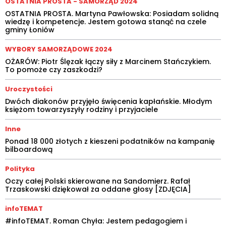
OSTATNIA PROSTA - SAMORZĄD 2024
OSTATNIA PROSTA. Martyna Pawłowska: Posiadam solidną
wiedzę i kompetencje. Jestem gotowa stanąć na czele
gminy Łoniów
WYBORY SAMORZĄDOWE 2024
OŻARÓW: Piotr Ślęzak łączy siły z Marcinem Stańczykiem.
To pomoże czy zaszkodzi?
Uroczystości
Dwóch diakonów przyjęło święcenia kapłańskie. Młodym
księżom towarzyszyły rodziny i przyjaciele
Inne
Ponad 18 000 złotych z kieszeni podatników na kampanię
bilboardową
Polityka
Oczy całej Polski skierowane na Sandomierz. Rafał
Trzaskowski dziękował za oddane głosy [ZDJĘCIA]
infoTEMAT
#infoTEMAT. Roman Chyła: Jestem pedagogiem i