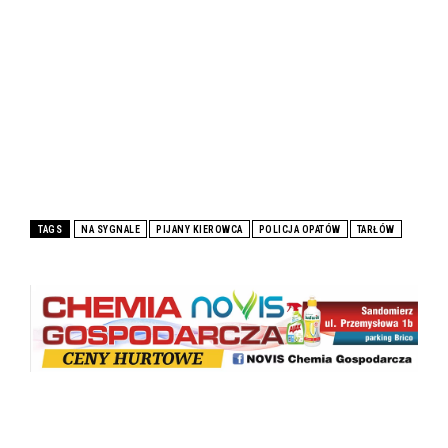
TAGS
NA SYGNALE
PIJANY KIEROWCA
POLICJA OPATÓW
TARŁÓW