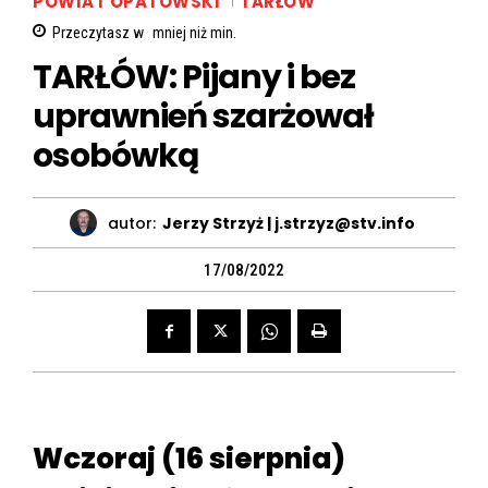
POWIAT OPATOWSKI
TARŁÓW
Przeczytasz w
mniej niż
min.
TARŁÓW: Pijany i bez
uprawnień szarżował
osobówką
autor:
Jerzy Strzyż | j.strzyz@stv.info
17/08/2022
Wczoraj (16 sierpnia)