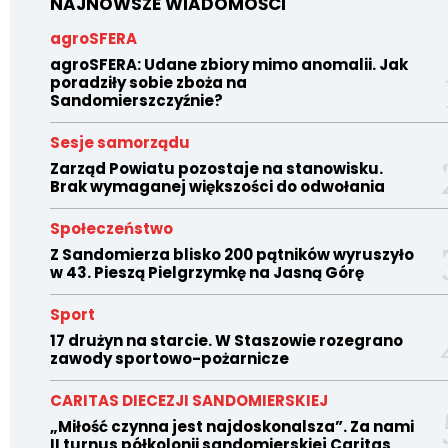
NAJNOWSZE WIADOMOŚCI
agroSFERA
agroSFERA: Udane zbiory mimo anomalii. Jak
poradziły sobie zboża na
Sandomierszczyźnie?
Sesje samorządu
Zarząd Powiatu pozostaje na stanowisku.
Brak wymaganej większości do odwołania
Społeczeństwo
Z Sandomierza blisko 200 pątników wyruszyło
w 43. Pieszą Pielgrzymkę na Jasną Górę
Sport
17 drużyn na starcie. W Staszowie rozegrano
zawody sportowo-pożarnicze
CARITAS DIECEZJI SANDOMIERSKIEJ
„Miłość czynna jest najdoskonalsza”. Za nami
II turnus półkolonii sandomierskiej Caritas