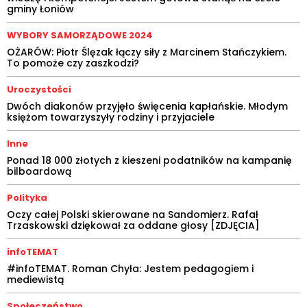
gminy Łoniów
WYBORY SAMORZĄDOWE 2024
OŻARÓW: Piotr Ślęzak łączy siły z Marcinem Stańczykiem.
To pomoże czy zaszkodzi?
Uroczystości
Dwóch diakonów przyjęło święcenia kapłańskie. Młodym
księżom towarzyszyły rodziny i przyjaciele
Inne
Ponad 18 000 złotych z kieszeni podatników na kampanię
bilboardową
Polityka
Oczy całej Polski skierowane na Sandomierz. Rafał
Trzaskowski dziękował za oddane głosy [ZDJĘCIA]
infoTEMAT
#infoTEMAT. Roman Chyła: Jestem pedagogiem i
mediewistą
Społeczeństwo