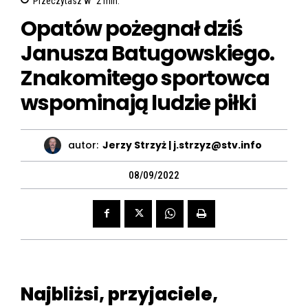
Przeczytasz w
2
min.
Opatów pożegnał dziś
Janusza Batugowskiego.
Znakomitego sportowca
wspominają ludzie piłki
autor:
Jerzy Strzyż | j.strzyz@stv.info
08/09/2022
Najbliżsi, przyjaciele,