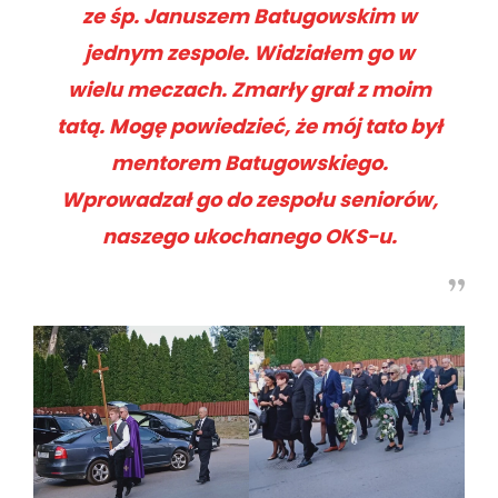
ze śp. Januszem Batugowskim w
jednym zespole. Widziałem go w
wielu meczach. Zmarły grał z moim
tatą. Mogę powiedzieć, że mój tato był
mentorem Batugowskiego.
Wprowadzał go do zespołu seniorów,
naszego ukochanego OKS-u.