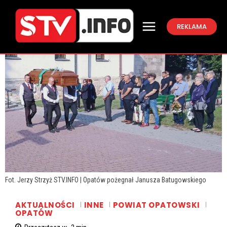
REKLAMA
Fot. Jerzy Strzyż STV.INFO | Opatów pożegnał Janusza Batugowskiego
AKTUALNOŚCI
INNE
POWIAT OPATOWSKI
OPATÓW